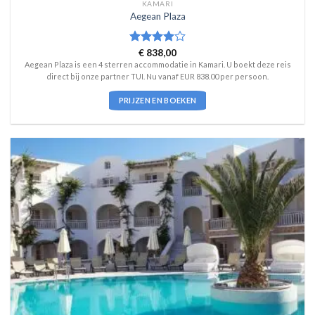
KAMARI
Aegean Plaza
Waardering
€
838,00
4
uit 5
Aegean Plaza is een 4 sterren accommodatie in Kamari. U boekt deze reis
direct bij onze partner TUI. Nu vanaf EUR 838.00 per persoon.
PRIJZEN EN BOEKEN