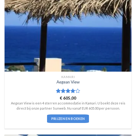
KAMARI
Aegean View
Waardering
€
605,00
4
uit 5
Aegean View is een 4 sterren accommodatie in Kamari. U boekt deze reis
direct bij onze partner Sunweb. Nu vanaf EUR 605.00 per persoon.
PRIJZEN EN BOEKEN