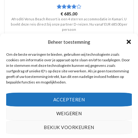
Waardering
€
685,00
4
uit 5
Afroditi Venus Beach Resort is een 4 sterren accommodatie in Kamari. U
boekt deze reis direct bij onze partner D-reizen. Nu vanaf EUR 685.00 per
persoon
PRIJZEN EN BOEKEN
Beheer toestemming
Om de beste ervaringen te bieden, gebruiken wij technologieën zoals
cookies om informatie over je apparaat op te slaan en/of te raadplegen. Door
in te stemmen met deze technologieën kunnen wij gegevens zoals
surfgedrag of unieke ID's op deze site verwerken. Als je geen toestemming
geeft of uw toestemming intrekt, kan dit een nadelige invloed hebben op
bepaalde functies en mogelijkheden.
ACCEPTEREN
WEIGEREN
BEKIJK VOORKEUREN