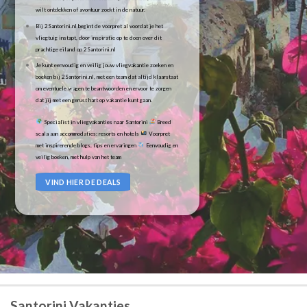
wilt ontdekken of avontuur zoekt in de natuur.
Bij 2Santorini.nl begint de voorpret al voordat je het
vliegtuig instapt, door inspiratie op te doen over dit
prachtige eiland op 2Santorini.nl
Je kunt eenvoudig en veilig jouw vliegvakantie zoeken en
boeken bij 2Santorini.nl, met een team dat altijd klaarstaat
om eventuele vragen te beantwoorden en ervoor te zorgen
dat jij met een gerust hart op vakantie kunt gaan.
Specialist in vliegvakanties naar Santorini
Breed
scala aan accommodaties: resorts en hotels
Voorpret
met inspirerende blogs, tips en ervaringen
Eenvoudig en
veilig boeken, met hulp van het team
VIND HIER DE DEALS
Santorini Vakanties