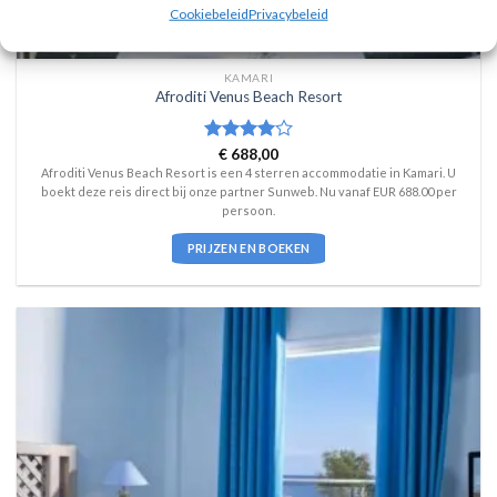
Cookiebeleid
Privacybeleid
KAMARI
Afroditi Venus Beach Resort
Waardering
€
688,00
4
uit 5
Afroditi Venus Beach Resort is een 4 sterren accommodatie in Kamari. U
boekt deze reis direct bij onze partner Sunweb. Nu vanaf EUR 688.00 per
persoon.
PRIJZEN EN BOEKEN