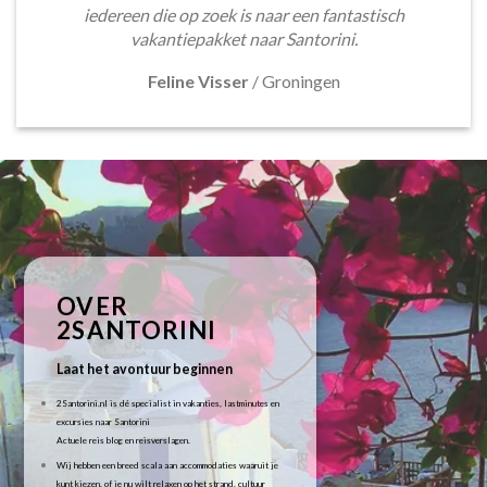
iedereen die op zoek is naar een fantastisch
vakantiepakket naar Santorini.
Feline Visser
/
Groningen
OVER
2SANTORINI
Laat het avontuur beginnen
2Santorini.nl is dé specialist in vakanties, lastminutes en
excursies naar Santorini
Actuele reis blog en reisverslagen.
Wij hebben een breed scala aan accommodaties waaruit je
kunt kiezen, of je nu wilt relaxen op het strand, cultuur