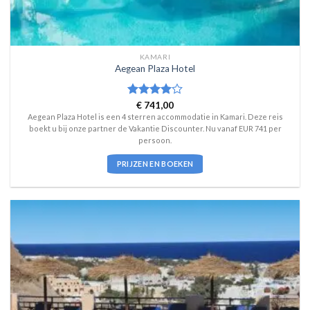
KAMARI
Aegean Plaza Hotel
Waardering
€
741,00
4
uit 5
Aegean Plaza Hotel is een 4 sterren accommodatie in Kamari. Deze reis
boekt u bij onze partner de Vakantie Discounter. Nu vanaf EUR 741 per
persoon.
PRIJZEN EN BOEKEN