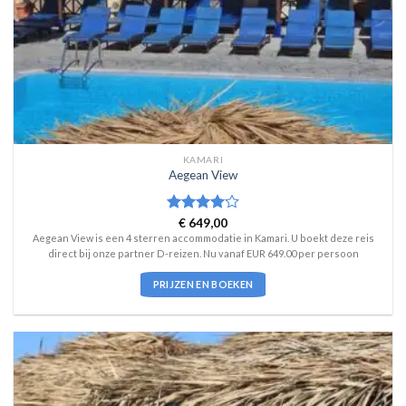
KAMARI
Aegean View
Waardering
€
649,00
4
uit 5
Aegean View is een 4 sterren accommodatie in Kamari. U boekt deze reis
direct bij onze partner D-reizen. Nu vanaf EUR 649.00 per persoon
PRIJZEN EN BOEKEN