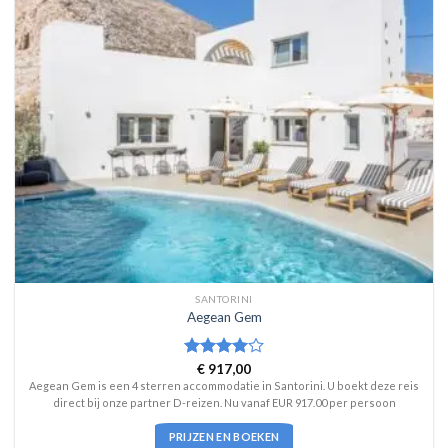
SANTORINI
Aegean Gem
Waardering
€
917,00
4
uit 5
Aegean Gem is een 4 sterren accommodatie in Santorini. U boekt deze reis
direct bij onze partner D-reizen. Nu vanaf EUR 917.00 per persoon
PRIJZEN EN BOEKEN