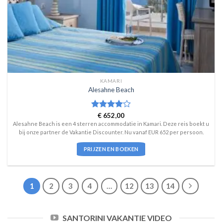
KAMARI
Alesahne Beach
Waardering
€
652,00
4
uit 5
Alesahne Beach is een 4 sterren accommodatie in Kamari. Deze reis boekt u
bij onze partner de Vakantie Discounter. Nu vanaf EUR 652 per persoon.
PRIJZEN EN BOEKEN
1
2
3
4
…
12
13
14
SANTORINI VAKANTIE VIDEO