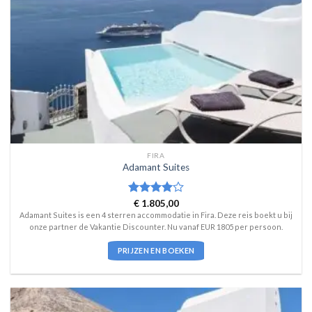
FIRA
Adamant Suites
Waardering
€
1.805,00
4
uit 5
Adamant Suites is een 4 sterren accommodatie in Fira. Deze reis boekt u bij
onze partner de Vakantie Discounter. Nu vanaf EUR 1805 per persoon.
PRIJZEN EN BOEKEN