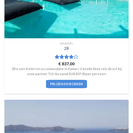
KAMARI
28
Waardering
€
837,00
4
uit 5
28 is een 4 sterren accommodatie in Kamari. U boekt deze reis direct bij
onze partner TUI. Nu vanaf EUR 837.00 per persoon.
PRIJZEN EN BOEKEN