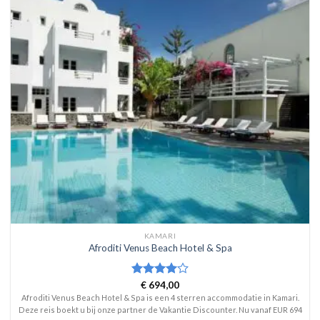
KAMARI
Afroditi Venus Beach Hotel & Spa
Waardering
€
694,00
4
uit 5
Afroditi Venus Beach Hotel & Spa is een 4 sterren accommodatie in Kamari.
Deze reis boekt u bij onze partner de Vakantie Discounter. Nu vanaf EUR 694