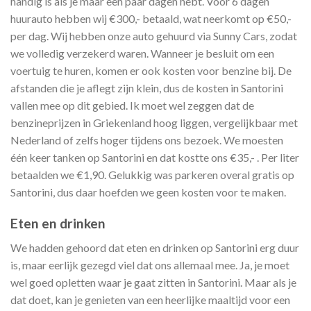
handig is als je maar een paar dagen hebt. Voor 6 dagen
huurauto hebben wij €300,- betaald, wat neerkomt op €50,-
per dag. Wij hebben onze auto gehuurd via Sunny Cars, zodat
we volledig verzekerd waren. Wanneer je besluit om een
voertuig te huren, komen er ook kosten voor benzine bij. De
afstanden die je aflegt zijn klein, dus de kosten in Santorini
vallen mee op dit gebied. Ik moet wel zeggen dat de
benzineprijzen in Griekenland hoog liggen, vergelijkbaar met
Nederland of zelfs hoger tijdens ons bezoek. We moesten
één keer tanken op Santorini en dat kostte ons €35,- . Per liter
betaalden we €1,90. Gelukkig was parkeren overal gratis op
Santorini, dus daar hoefden we geen kosten voor te maken.
Eten en drinken
We hadden gehoord dat eten en drinken op Santorini erg duur
is, maar eerlijk gezegd viel dat ons allemaal mee. Ja, je moet
wel goed opletten waar je gaat zitten in Santorini. Maar als je
dat doet, kan je genieten van een heerlijke maaltijd voor een