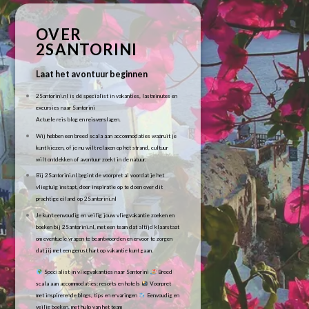
OVER
2SANTORINI
Laat het avontuur beginnen
2Santorini.nl is dé specialist in vakanties, lastminutes en
excursies naar Santorini
Actuele reis blog en reisverslagen.
Wij hebben een breed scala aan accommodaties waaruit je
kunt kiezen, of je nu wilt relaxen op het strand, cultuur
wilt ontdekken of avontuur zoekt in de natuur.
Bij 2Santorini.nl begint de voorpret al voordat je het
vliegtuig instapt, door inspiratie op te doen over dit
prachtige eiland op 2Santorini.nl
Je kunt eenvoudig en veilig jouw vliegvakantie zoeken en
boeken bij 2Santorini.nl, met een team dat altijd klaarstaat
om eventuele vragen te beantwoorden en ervoor te zorgen
dat jij met een gerust hart op vakantie kunt gaan.
Specialist in vliegvakanties naar Santorini
Breed
scala aan accommodaties: resorts en hotels
Voorpret
met inspirerende blogs, tips en ervaringen
Eenvoudig en
veilig boeken, met hulp van het team