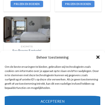
PRIJZEN EN BOEKEN
PRIJZEN EN BOEKEN
EXOMITIS
Sea Breeze Santorini
Beheer toestemming
Waardering
€
1.453,00
5
uit 5
Om de beste ervaringen te bieden, gebruiken wij technologieën zoals
Sea Breeze Santorini is een 5
cookies om informatie over je apparaat op te slaan en/of te raadplegen. Door
sterren accommodatie in Exomitis.
U boekt deze reis direct bij onze
in te stemmen met deze technologieën kunnen wij gegevens zoals
partner Eliza was here. Nu vanaf
surfgedrag of unieke ID's op deze site verwerken. Als je geen toestemming
EUR 1453.00 per persoon.
geeft of uw toestemming intrekt, kan dit een nadelige invloed hebben op
bepaalde functies en mogelijkheden.
PRIJZEN EN BOEKEN
ACCEPTEREN