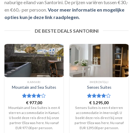
naburige eiland van Santorini. De prijzen variëren tussen €30,-
en €60,- per persoon.
Voor meer informatie en mogelijke
opties kun je deze link raadplegen.
DE BESTE DEALS SANTORINI
KAMARI
IMEROVÍGLI
Mountain and Sea Suites
Senses Suites
Waardering
€
977,00
Waardering
€
1.295,00
4
uit 5
4
uit 5
Mountain and Sea Suites is een 4
Senses Suites is een 4 sterren
sterren accommodatie in Kamari.
accommodatie in Imerovigli. U
U boekt deze reis direct bij onze
boekt deze reis direct bij onze
partner Eliza was here. Nu vanaf
partner Eliza was here. Nu vanaf
EUR 977.00 per persoon.
EUR 1295.00 per persoon.