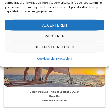
Vulkanische eilanden cruise met bezoek aan warmwaterbronnen
surfgedrag of unieke ID's op deze site verwerken. Als je geen toestemming
Reserveer hier tickets
geeft of uw toestemming intrekt, kan dit een nadelige invloed hebben op
bepaalde functies en mogelijkheden.
ACCEPTEREN
WEIGEREN
BEKIJK VOORKEUREN
Cookiebeleid
Privacybeleid
Catamaran Dag Trip met Snorkel, BBQ, en
Open Bar
Reserveer hier tickets