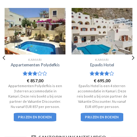
KAMARI
KAMARI
Appartementen Polydefkis
Epavlis Hotel
Waardering
€
857,00
Waardering
€
695,00
3
uit 5
4
uit 5
Appartementen Polydefkis is een
Epavlis Hotel is een 4 sterren
3 sterren accommodatie in
accommodatie in Kamari. Deze
Kamari. Deze reis boekt u bij onze
reis boekt u bij onze partner de
partner de Vakantie Discounter.
Vakantie Discounter. Nu vanaf
Nu vanaf EUR 857 per persoon.
EUR 695 per persoon.
PRIJZEN EN BOEKEN
PRIJZEN EN BOEKEN