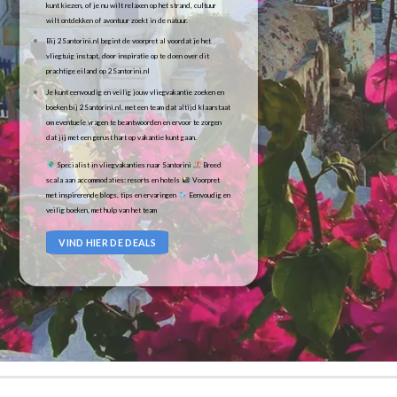
kunt kiezen, of je nu wilt relaxen op het strand, cultuur
wilt ontdekken of avontuur zoekt in de natuur.
Bij 2Santorini.nl begint de voorpret al voordat je het
vliegtuig instapt, door inspiratie op te doen over dit
prachtige eiland op 2Santorini.nl
Je kunt eenvoudig en veilig jouw vliegvakantie zoeken en
boeken bij 2Santorini.nl, met een team dat altijd klaarstaat
om eventuele vragen te beantwoorden en ervoor te zorgen
dat jij met een gerust hart op vakantie kunt gaan.
Specialist in vliegvakanties naar Santorini
Breed
scala aan accommodaties: resorts en hotels
Voorpret
met inspirerende blogs, tips en ervaringen
Eenvoudig en
veilig boeken, met hulp van het team
VIND HIER DE DEALS