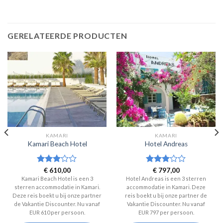
GERELATEERDE PRODUCTEN
KAMARI
KAMARI
Kamari Beach Hotel
Hotel Andreas
Waardering
€
610,00
Waardering
€
797,00
3
uit 5
3
uit 5
Kamari Beach Hotel is een 3
Hotel Andreas is een 3 sterren
sterren accommodatie in Kamari.
accommodatie in Kamari. Deze
Deze reis boekt u bij onze partner
reis boekt u bij onze partner de
de Vakantie Discounter. Nu vanaf
Vakantie Discounter. Nu vanaf
EUR 610 per persoon.
EUR 797 per persoon.