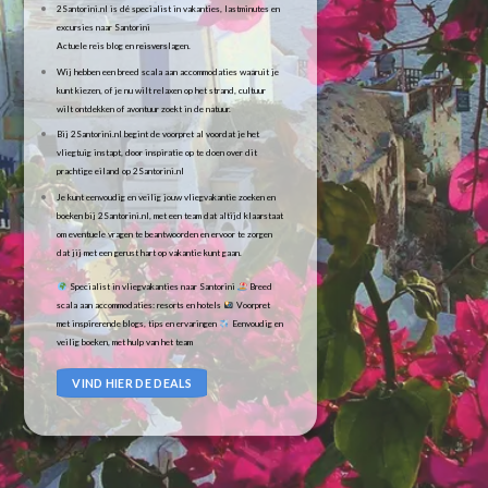
2Santorini.nl is dé specialist in vakanties, lastminutes en
excursies naar Santorini
Actuele reis blog en reisverslagen.
Wij hebben een breed scala aan accommodaties waaruit je
kunt kiezen, of je nu wilt relaxen op het strand, cultuur
wilt ontdekken of avontuur zoekt in de natuur.
Bij 2Santorini.nl begint de voorpret al voordat je het
vliegtuig instapt, door inspiratie op te doen over dit
prachtige eiland op 2Santorini.nl
Je kunt eenvoudig en veilig jouw vliegvakantie zoeken en
boeken bij 2Santorini.nl, met een team dat altijd klaarstaat
om eventuele vragen te beantwoorden en ervoor te zorgen
dat jij met een gerust hart op vakantie kunt gaan.
Specialist in vliegvakanties naar Santorini
Breed
scala aan accommodaties: resorts en hotels
Voorpret
met inspirerende blogs, tips en ervaringen
Eenvoudig en
veilig boeken, met hulp van het team
VIND HIER DE DEALS