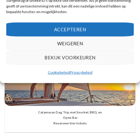
surfgedrag of unieke ID's op deze site verwerken. Als je geen toestemming
Reserveer hier tickets
geeft of uw toestemming intrekt, kan dit een nadelige invloed hebben op
bepaalde functies en mogelijkheden.
ACCEPTEREN
WEIGEREN
BEKIJK VOORKEUREN
Cookiebeleid
Privacybeleid
Catamaran Dag Trip met Snorkel, BBQ, en
Open Bar
Reserveer hier tickets