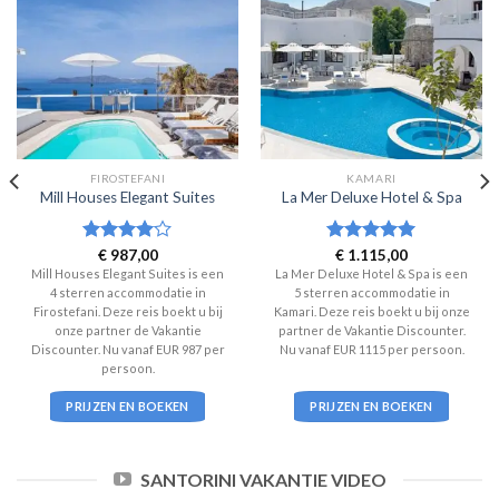
FIROSTEFANI
KAMARI
Mill Houses Elegant Suites
La Mer Deluxe Hotel & Spa
Waardering
€
987,00
Waardering
€
1.115,00
4
uit 5
5
uit 5
Mill Houses Elegant Suites is een
La Mer Deluxe Hotel & Spa is een
4 sterren accommodatie in
5 sterren accommodatie in
Firostefani. Deze reis boekt u bij
Kamari. Deze reis boekt u bij onze
onze partner de Vakantie
partner de Vakantie Discounter.
Discounter. Nu vanaf EUR 987 per
Nu vanaf EUR 1115 per persoon.
persoon.
PRIJZEN EN BOEKEN
PRIJZEN EN BOEKEN
SANTORINI VAKANTIE VIDEO