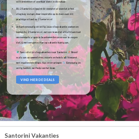
wilt ontdekken of avontuur zoekt in de natuur.
Bij 2Santorini.nl begint de voorpret al voordat je het
vliegtuig instapt, door inspiratie op te doen over dit
prachtige eiland op 2Santorini.nl
Je kunt eenvoudig en veilig jouw vliegvakantie zoeken en
boeken bij 2Santorini.nl, met een team dat altijd klaarstaat
om eventuele vragen te beantwoorden en ervoor te zorgen
dat jij met een gerust hart op vakantie kunt gaan.
Specialist in vliegvakanties naar Santorini
Breed
scala aan accommodaties: resorts en hotels
Voorpret
met inspirerende blogs, tips en ervaringen
Eenvoudig en
veilig boeken, met hulp van het team
VIND HIER DE DEALS
Santorini Vakanties