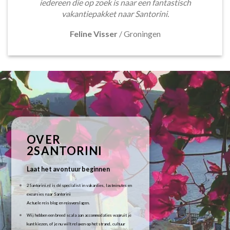
iedereen die op zoek is naar een fantastisch
vakantiepakket naar Santorini.
Feline Visser
/
Groningen
OVER
2SANTORINI
Laat het avontuur beginnen
2Santorini.nl is dé specialist in vakanties, lastminutes en
excursies naar Santorini
Actuele reis blog en reisverslagen.
Wij hebben een breed scala aan accommodaties waaruit je
kunt kiezen, of je nu wilt relaxen op het strand, cultuur