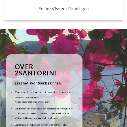
Feline Visser
/
Groningen
OVER
2SANTORINI
Laat het avontuur beginnen
2Santorini.nl is dé specialist in vakanties, lastminutes en
excursies naar Santorini
Actuele reis blog en reisverslagen.
Wij hebben een breed scala aan accommodaties waaruit je
kunt kiezen, of je nu wilt relaxen op het strand, cultuur
wilt ontdekken of avontuur zoekt in de natuur.
Bij 2Santorini.nl begint de voorpret al voordat je het