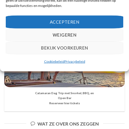
geeft of uw toestemming intrekt, kan dit een nadelige invloed hebben op
bepaalde functies en mogelijkheden.
ACCEPTEREN
WEIGEREN
BEKIJK VOORKEUREN
Cookiebeleid
Privacybeleid
Catamaran Dag Trip met Snorkel, BBQ, en
Open Bar
Reserveer hier tickets
WAT ZE OVER ONS ZEGGEN