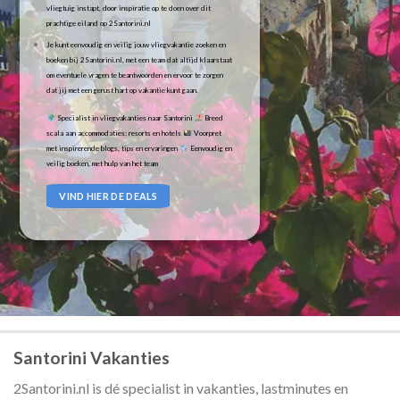
vliegtuig instapt, door inspiratie op te doen over dit
prachtige eiland op 2Santorini.nl
Je kunt eenvoudig en veilig jouw vliegvakantie zoeken en
boeken bij 2Santorini.nl, met een team dat altijd klaarstaat
om eventuele vragen te beantwoorden en ervoor te zorgen
dat jij met een gerust hart op vakantie kunt gaan.
Specialist in vliegvakanties naar Santorini
Breed
scala aan accommodaties: resorts en hotels
Voorpret
met inspirerende blogs, tips en ervaringen
Eenvoudig en
veilig boeken, met hulp van het team
VIND HIER DE DEALS
Santorini Vakanties
2Santorini.nl is dé specialist in vakanties, lastminutes en