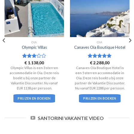
OIA
OIA
Olympic Villas
Canaves Oia Boutique Hotel
Waardering
€
1.138,00
Waardering
€
2.288,00
3
uit 5
5
uit 5
Olympic Villas is een 3 sterren
Canaves Oia Boutique Hotel is
accommodatie in Oia. Deze reis
een 5 sterren accommodatie in
boekt u bij onze partner de
Oia. Deze reis boekt u bij onze
Vakantie Discounter. Nu vanaf
partner de Vakantie Discounter.
EUR 1138 per persoon.
Nu vanaf EUR 2288 per persoon.
PRIJZEN EN BOEKEN
PRIJZEN EN BOEKEN
SANTORINI VAKANTIE VIDEO