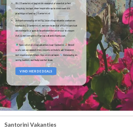
Bij 2Santorini.nl begint de voorpret al voordat je het
vliegtuig instapt, door inspiratie op te doen over dit
prachtige eiland op 2Santorini.nl
Je kunt eenvoudig en veilig jouw vliegvakantie zoeken en
boeken bij 2Santorini.nl, met een team dat altijd klaarstaat
om eventuele vragen te beantwoorden en ervoor te zorgen
dat jij met een gerust hart op vakantie kunt gaan.
Specialist in vliegvakanties naar Santorini
Breed
scala aan accommodaties: resorts en hotels
Voorpret
met inspirerende blogs, tips en ervaringen
Eenvoudig en
veilig boeken, met hulp van het team
VIND HIER DE DEALS
Santorini Vakanties