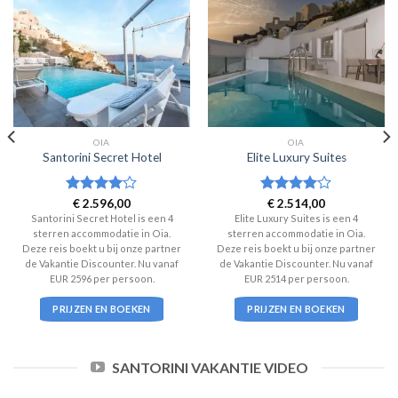
OIA
OIA
Santorini Secret Hotel
Elite Luxury Suites
Waardering
€
2.596,00
Waardering
€
2.514,00
4
uit 5
4
uit 5
Santorini Secret Hotel is een 4
Elite Luxury Suites is een 4
sterren accommodatie in Oia.
sterren accommodatie in Oia.
Deze reis boekt u bij onze partner
Deze reis boekt u bij onze partner
de Vakantie Discounter. Nu vanaf
de Vakantie Discounter. Nu vanaf
EUR 2596 per persoon.
EUR 2514 per persoon.
PRIJZEN EN BOEKEN
PRIJZEN EN BOEKEN
SANTORINI VAKANTIE VIDEO