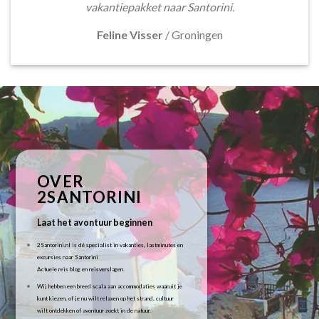
vakantiepakket naar Santorini.
Feline Visser
/
Groningen
OVER
2SANTORINI
Laat het avontuur beginnen
2Santorini.nl is dé specialist in vakanties, lastminutes en
excursies naar Santorini
Actuele reis blog en reisverslagen.
Wij hebben een breed scala aan accommodaties waaruit je
kunt kiezen, of je nu wilt relaxen op het strand, cultuur
wilt ontdekken of avontuur zoekt in de natuur.