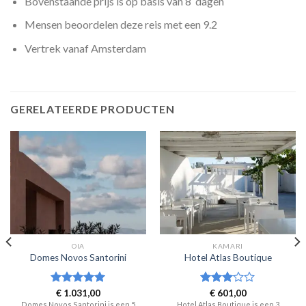
Bovenstaande prijs is op basis van 8 dagen
Mensen beoordelen deze reis met een 9.2
Vertrek vanaf Amsterdam
GERELATEERDE PRODUCTEN
OIA
KAMARI
Domes Novos Santorini
Hotel Atlas Boutique
Waardering
€
1.031,00
Waardering
€
601,00
5
uit 5
3
uit 5
Domes Novos Santorini is een 5
Hotel Atlas Boutique is een 3