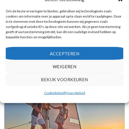
Om de beste ervaringen te bieden, gebruiken wij technologieën zoals
cookies om informatie over je apparaat op te slaan en/of te raadplegen. Door
in te stemmen met deze technologieën kunnen wij gegevens zoals
surfgedrag of unieke ID's op deze site verwerken. Als je geen toestemming
geeft of uw toestemming intrekt, kan dit een nadelige invloed hebben op
bepaalde functies en mogelijkheden.
Vulkanische eilanden cruise met bezoek aan warmwaterbronnen
ACCEPTEREN
Reserveer hier tickets
WEIGEREN
BEKIJK VOORKEUREN
Cookiebeleid
Privacybeleid