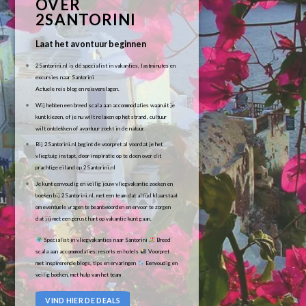
OVER
2SANTORINI
Laat het avontuur beginnen
2Santorini.nl is dé specialist in vakanties, lastminutes en
excursies naar Santorini
Actuele reis blog en reisverslagen.
Wij hebben een breed scala aan accommodaties waaruit je
kunt kiezen, of je nu wilt relaxen op het strand, cultuur
wilt ontdekken of avontuur zoekt in de natuur.
Bij 2Santorini.nl begint de voorpret al voordat je het
vliegtuig instapt, door inspiratie op te doen over dit
prachtige eiland op 2Santorini.nl
Je kunt eenvoudig en veilig jouw vliegvakantie zoeken en
boeken bij 2Santorini.nl, met een team dat altijd klaarstaat
om eventuele vragen te beantwoorden en ervoor te zorgen
dat jij met een gerust hart op vakantie kunt gaan.
Specialist in vliegvakanties naar Santorini
Breed
scala aan accommodaties: resorts en hotels
Voorpret
met inspirerende blogs, tips en ervaringen
Eenvoudig en
veilig boeken, met hulp van het team
VIND HIER DE DEALS