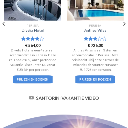
PERISSA
PERISSA
Divelia Hotel
Anthea Villas
Waardering
€
564,00
Waardering
€
726,00
4
uit 5
3
uit 5
Divelia Hotel is een 4 sterren
Anthea Villas is een 3 sterren
accommodatie in Perissa. Deze
accommodatie in Perissa. Deze
reis boekt u bij onze partner de
reis boekt u bij onze partner de
Vakantie Discounter. Nu vanaf
Vakantie Discounter. Nu vanaf
EUR 564 per persoon.
EUR 726 per persoon.
PRIJZEN EN BOEKEN
PRIJZEN EN BOEKEN
SANTORINI VAKANTIE VIDEO