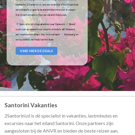
boeken bij 2Santorini.nl, met een team dat altijd klaarstaat
om eventuele vragen te beantwoorden en ervoor te zorgen
dat jij met een gerust hart op vakantie kunt gaan.
Specialist in vliegvakanties naar Santorini
Breed
scala aan accommodaties: resorts en hotels
Voorpret
met inspirerende blogs, tips en ervaringen
Eenvoudig en
veilig boeken, met hulp van het team
VIND HIER DE DEALS
Santorini Vakanties
2Santorini.nl is dé specialist in vakanties, lastminutes en
excursies naar het eiland Santorini. Onze partners zijn
aangesloten bij de ANVR en bieden de beste reizen aan.