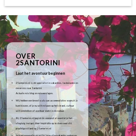
OVER
2SANTORINI
Laat het avontuur beginnen
2Santorini.nl is dé specialist in vakanties, lastminutes en
excursies naar Santorini
Actuele reis blog en reisverslagen.
Wij hebben een breed scala aan accommodaties waaruit je
kunt kiezen, of je nu wilt relaxen op het strand, cultuur
wilt ontdekken of avontuur zoekt in de natuur.
Bij 2Santorini.nl begint de voorpret al voordat je het
vliegtuig instapt, door inspiratie op te doen over dit
prachtige eiland op 2Santorini.nl
Je kunt eenvoudig en veilig jouw vliegvakantie zoeken en