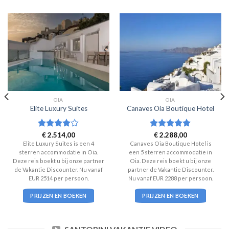
OIA
OIA
Elite Luxury Suites
Canaves Oia Boutique Hotel
Waardering
€
2.514,00
Waardering
€
2.288,00
4
uit 5
5
uit 5
Elite Luxury Suites is een 4
Canaves Oia Boutique Hotel is
sterren accommodatie in Oia.
een 5 sterren accommodatie in
Deze reis boekt u bij onze partner
Oia. Deze reis boekt u bij onze
de Vakantie Discounter. Nu vanaf
partner de Vakantie Discounter.
EUR 2514 per persoon.
Nu vanaf EUR 2288 per persoon.
PRIJZEN EN BOEKEN
PRIJZEN EN BOEKEN