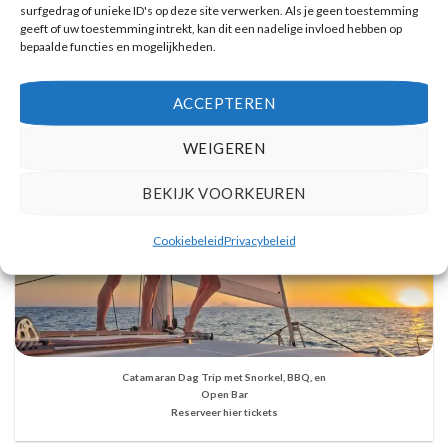
Vulkanische eilanden cruise met bezoek aan warmwaterbronnen
surfgedrag of unieke ID's op deze site verwerken. Als je geen toestemming
Reserveer hier tickets
geeft of uw toestemming intrekt, kan dit een nadelige invloed hebben op
bepaalde functies en mogelijkheden.
ACCEPTEREN
WEIGEREN
BEKIJK VOORKEUREN
Cookiebeleid
Privacybeleid
Catamaran Dag Trip met Snorkel, BBQ, en
Open Bar
Reserveer hier tickets