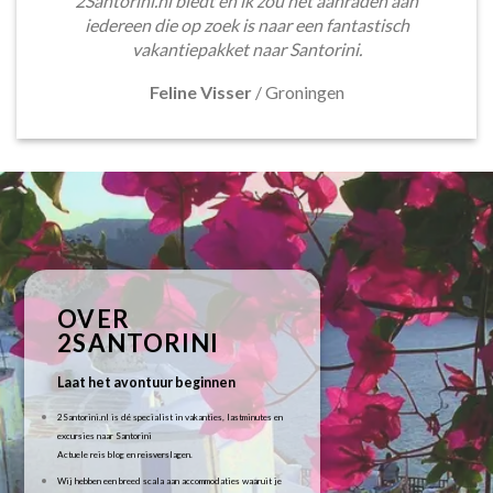
2Santorini.nl biedt en ik zou het aanraden aan
iedereen die op zoek is naar een fantastisch
vakantiepakket naar Santorini.
Feline Visser
/
Groningen
OVER
2SANTORINI
Laat het avontuur beginnen
2Santorini.nl is dé specialist in vakanties, lastminutes en
excursies naar Santorini
Actuele reis blog en reisverslagen.
Wij hebben een breed scala aan accommodaties waaruit je