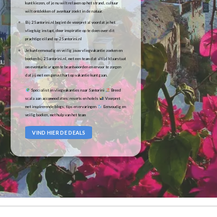
kunt kiezen, of je nu wilt relaxen op het strand, cultuur
wilt ontdekken of avontuur zoekt in de natuur.
Bij 2Santorini.nl begint de voorpret al voordat je het
vliegtuig instapt, door inspiratie op te doen over dit
prachtige eiland op 2Santorini.nl
Je kunt eenvoudig en veilig jouw vliegvakantie zoeken en
boeken bij 2Santorini.nl, met een team dat altijd klaarstaat
om eventuele vragen te beantwoorden en ervoor te zorgen
dat jij met een gerust hart op vakantie kunt gaan.
Specialist in vliegvakanties naar Santorini
Breed
scala aan accommodaties: resorts en hotels
Voorpret
met inspirerende blogs, tips en ervaringen
Eenvoudig en
veilig boeken, met hulp van het team
VIND HIER DE DEALS