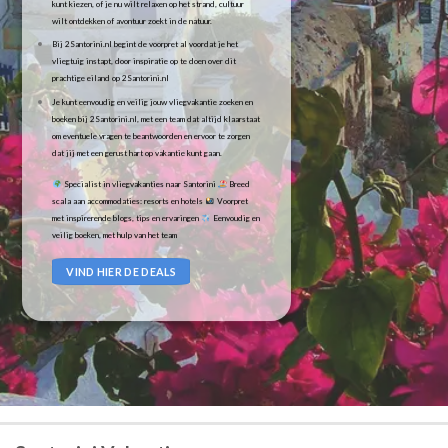
kunt kiezen, of je nu wilt relaxen op het strand, cultuur
wilt ontdekken of avontuur zoekt in de natuur.
Bij 2Santorini.nl begint de voorpret al voordat je het
vliegtuig instapt, door inspiratie op te doen over dit
prachtige eiland op 2Santorini.nl
Je kunt eenvoudig en veilig jouw vliegvakantie zoeken en
boeken bij 2Santorini.nl, met een team dat altijd klaarstaat
om eventuele vragen te beantwoorden en ervoor te zorgen
dat jij met een gerust hart op vakantie kunt gaan.
Specialist in vliegvakanties naar Santorini
Breed
scala aan accommodaties: resorts en hotels
Voorpret
met inspirerende blogs, tips en ervaringen
Eenvoudig en
veilig boeken, met hulp van het team
VIND HIER DE DEALS