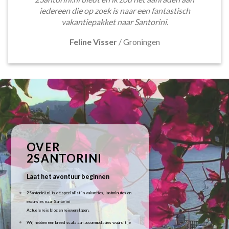
iedereen die op zoek is naar een fantastisch
vakantiepakket naar Santorini.
Feline Visser
/
Groningen
OVER
2SANTORINI
Laat het avontuur beginnen
2Santorini.nl is dé specialist in vakanties, lastminutes en
excursies naar Santorini
Actuele reis blog en reisverslagen.
Wij hebben een breed scala aan accommodaties waaruit je