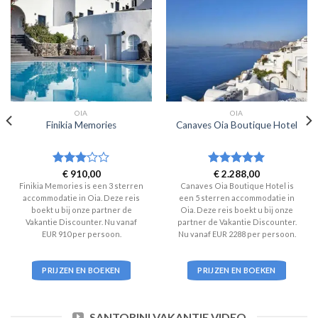
OIA
OIA
Finikia Memories
Canaves Oia Boutique Hotel
Waardering
€
910,00
Waardering
€
2.288,00
3
uit 5
5
uit 5
Finikia Memories is een 3 sterren
Canaves Oia Boutique Hotel is
accommodatie in Oia. Deze reis
een 5 sterren accommodatie in
boekt u bij onze partner de
Oia. Deze reis boekt u bij onze
Vakantie Discounter. Nu vanaf
partner de Vakantie Discounter.
EUR 910 per persoon.
Nu vanaf EUR 2288 per persoon.
PRIJZEN EN BOEKEN
PRIJZEN EN BOEKEN
SANTORINI VAKANTIE VIDEO