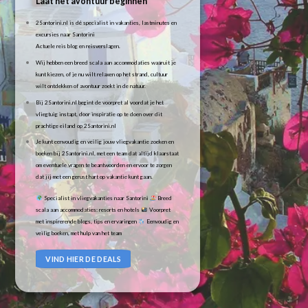
Laat het avontuur beginnen
2Santorini.nl is dé specialist in vakanties, lastminutes en
excursies naar Santorini
Actuele reis blog en reisverslagen.
Wij hebben een breed scala aan accommodaties waaruit je
kunt kiezen, of je nu wilt relaxen op het strand, cultuur
wilt ontdekken of avontuur zoekt in de natuur.
Bij 2Santorini.nl begint de voorpret al voordat je het
vliegtuig instapt, door inspiratie op te doen over dit
prachtige eiland op 2Santorini.nl
Je kunt eenvoudig en veilig jouw vliegvakantie zoeken en
boeken bij 2Santorini.nl, met een team dat altijd klaarstaat
om eventuele vragen te beantwoorden en ervoor te zorgen
dat jij met een gerust hart op vakantie kunt gaan.
Specialist in vliegvakanties naar Santorini
Breed
scala aan accommodaties: resorts en hotels
Voorpret
met inspirerende blogs, tips en ervaringen
Eenvoudig en
veilig boeken, met hulp van het team
VIND HIER DE DEALS