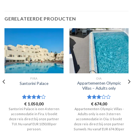
GERELATEERDE PRODUCTEN
FIRA
OIA
Appartementen Olympic
Santorini Palace
Villas – Adults only
Waardering
€
1.050,00
Waardering
€
674,00
4
uit 5
3
uit 5
Santorini Palace is een 4 sterren
Appartementen Olympic Villas -
accommodatie in Fira. U boekt
Adults only is een 3 sterren
deze reis direct bij onze partner
accommodatie in Oia. U boekt
TUI. Nu vanaf EUR 1050.00 per
deze reis direct bij onze partner
persoon.
Sunweb. Nu vanaf EUR 674.00 per