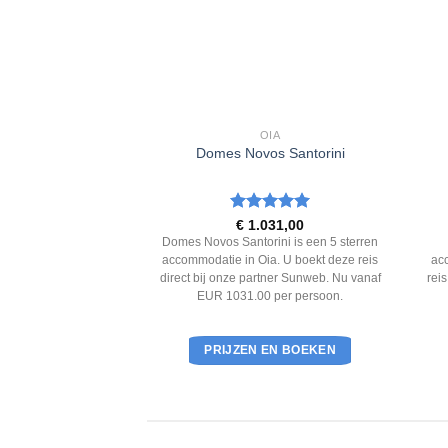
MARI
OIA
r Deluxe & Spa
Domes Novos Santorini
ering
Waardering
3,00
€
1.031,00
 5
5
uit 5
uxe & Spa is een 5
Domes Novos Santorini is een 5 sterren
ie in Kamari. U boekt
accommodatie in Oia. U boekt deze reis
acc
j onze partner Sunweb.
direct bij onze partner Sunweb. Nu vanaf
rei
3.00 per persoon.
EUR 1031.00 per persoon.
EN BOEKEN
PRIJZEN EN BOEKEN