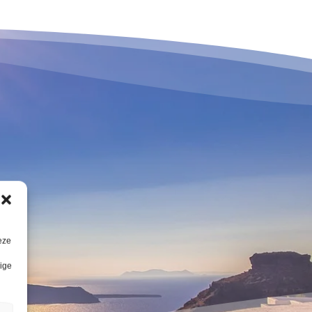
eze
lige