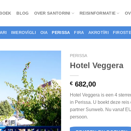
 BOEK
BLOG
OVER SANTORINI
REISINFORMATIE
OV
ARI
IMEROVÍGLI
OIA
PERISSA
FIRA
AKROTÍRI
FIROSTE
PERISSA
Hotel Veggera
682,00
€
Hotel Veggera is een 4 ster
in Perissa. U boekt deze reis 
partner Sunweb. Nu vanaf E
persoon.