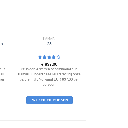
KAMARI
an
28
Waardering
€
837,00
4
uit 5
a is
28 is een 4 sterren accommodatie in
ari.
Kamari. U boekt deze reis direct bij onze
ner
partner TUI. Nu vanaf EUR 837.00 per
r
persoon.
PRIJZEN EN BOEKEN