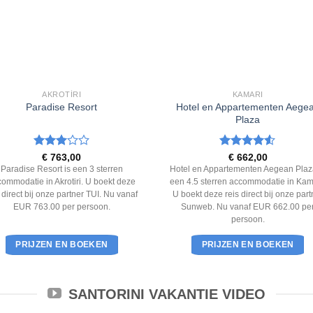
AKROTÍRI
KAMARI
Hotel en Appartementen Aege
Paradise Resort
Plaza
Waardering
Waardering
€
763,00
€
662,00
3
uit 5
4.5
uit 5
Paradise Resort is een 3 sterren
Hotel en Appartementen Aegean Plaz
ommodatie in Akrotiri. U boekt deze
een 4.5 sterren accommodatie in Kam
s direct bij onze partner TUI. Nu vanaf
U boekt deze reis direct bij onze part
EUR 763.00 per persoon.
Sunweb. Nu vanaf EUR 662.00 pe
persoon.
PRIJZEN EN BOEKEN
PRIJZEN EN BOEKEN
SANTORINI VAKANTIE VIDEO