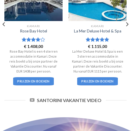
KAMARI
KAMARI
Rose Bay Hotel
La Mer Deluxe Hotel & Spa
Waardering
€
1.408,00
Waardering
€
1.115,00
4
uit 5
5
uit 5
Rose Bay Hotel is een 4 sterren
La Mer Deluxe Hotel & Spa is een
accommodatie in Kamari. Deze
5 sterren accommodatie in
reis boekt u bij onze partner de
Kamari. Deze reis boekt u bij onze
Vakantie Discounter. Nu vanaf
partner de Vakantie Discounter.
EUR 1408 per persoon.
Nu vanaf EUR 1115 per persoon.
PRIJZEN EN BOEKEN
PRIJZEN EN BOEKEN
SANTORINI VAKANTIE VIDEO