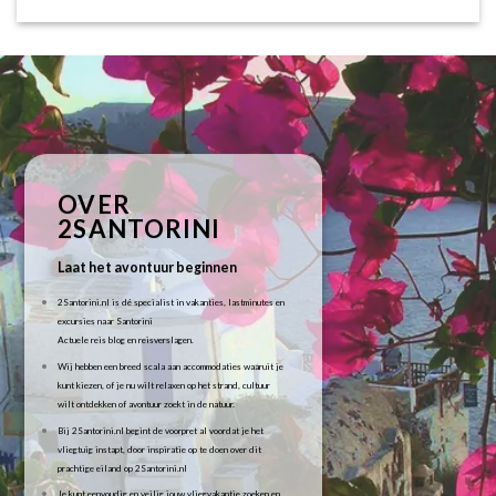
OVER
2SANTORINI
Laat het avontuur beginnen
2Santorini.nl is dé specialist in vakanties, lastminutes en
excursies naar Santorini
Actuele reis blog en reisverslagen.
Wij hebben een breed scala aan accommodaties waaruit je
kunt kiezen, of je nu wilt relaxen op het strand, cultuur
wilt ontdekken of avontuur zoekt in de natuur.
Bij 2Santorini.nl begint de voorpret al voordat je het
vliegtuig instapt, door inspiratie op te doen over dit
prachtige eiland op 2Santorini.nl
Je kunt eenvoudig en veilig jouw vliegvakantie zoeken en