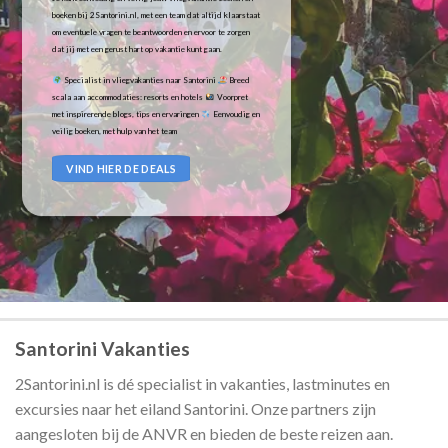
boeken bij 2Santorini.nl, met een team dat altijd klaarstaat
om eventuele vragen te beantwoorden en ervoor te zorgen
dat jij met een gerust hart op vakantie kunt gaan.
Specialist in vliegvakanties naar Santorini
Breed
scala aan accommodaties: resorts en hotels
Voorpret
met inspirerende blogs, tips en ervaringen
Eenvoudig en
veilig boeken, met hulp van het team
VIND HIER DE DEALS
Santorini Vakanties
2Santorini.nl is dé specialist in vakanties, lastminutes en
excursies naar het eiland Santorini. Onze partners zijn
aangesloten bij de ANVR en bieden de beste reizen aan.