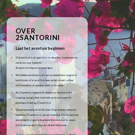
OVER
2SANTORINI
Laat het avontuur beginnen
2Santorini.nl is dé specialist in vakanties, lastminutes en
excursies naar Santorini
Actuele reis blog en reisverslagen.
Wij hebben een breed scala aan accommodaties waaruit je
kunt kiezen, of je nu wilt relaxen op het strand, cultuur
wilt ontdekken of avontuur zoekt in de natuur.
Bij 2Santorini.nl begint de voorpret al voordat je het
vliegtuig instapt, door inspiratie op te doen over dit
prachtige eiland op 2Santorini.nl
Je kunt eenvoudig en veilig jouw vliegvakantie zoeken en
boeken bij 2Santorini.nl, met een team dat altijd klaarstaat
om eventuele vragen te beantwoorden en ervoor te zorgen
dat jij met een gerust hart op vakantie kunt gaan.
Specialist in vliegvakanties naar Santorini
Breed