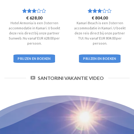
Waardering
€
628,00
Waardering
€
804,00
3
uit 5
3
uit 5
Hotel Armonia is een 3 sterren
Kamari Beach is een 3 sterren
accommodatie in Kamari. U boekt
accommodatie in Kamari. U boekt
deze reis direct bij onze partner
deze reis direct bij onze partner
Sunweb. Nu vanaf EUR 628.00 per
TUI. Nu vanaf EUR 804.00 per
persoon.
persoon.
PRIJZEN EN BOEKEN
PRIJZEN EN BOEKEN
SANTORINI VAKANTIE VIDEO