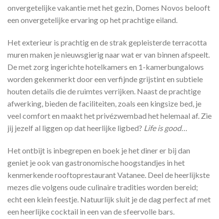
onvergetelijke vakantie met het gezin, Domes Novos belooft
een onvergetelijke ervaring op het prachtige eiland.
Het exterieur is prachtig en de strak gepleisterde terracotta
muren maken je nieuwsgierig naar wat er van binnen afspeelt.
De met zorg ingerichte hotelkamers en 1-kamerbungalows
worden gekenmerkt door een verfijnde grijstint en subtiele
houten details die de ruimtes verrijken. Naast de prachtige
afwerking, bieden de faciliteiten, zoals een kingsize bed, je
veel comfort en maakt het privézwembad het helemaal af. Zie
jij jezelf al liggen op dat heerlijke ligbed?
Life is good…
Het ontbijt is inbegrepen en boek je het diner er bij dan
geniet je ook van gastronomische hoogstandjes in het
kenmerkende rooftoprestaurant Vatanee. Deel de heerlijkste
mezes die volgens oude culinaire tradities worden bereid;
echt een klein feestje. Natuurlijk sluit je de dag perfect af met
een heerlijke cocktail in een van de sfeervolle bars.