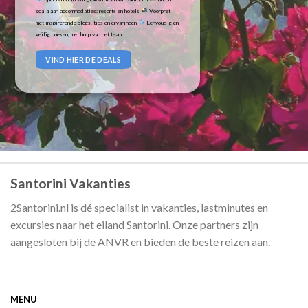
scala aan accommodaties: resorts en hotels
Voorpret
met inspirerende blogs, tips en ervaringen
Eenvoudig en
veilig boeken, met hulp van het team
VIND HIER DE DEALS
Santorini Vakanties
2Santorini.nl is dé specialist in vakanties, lastminutes en
excursies naar het eiland Santorini. Onze partners zijn
aangesloten bij de ANVR en bieden de beste reizen aan.
MENU