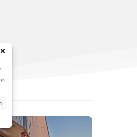
e
ige
N