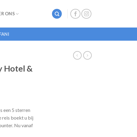
ER ONS
FANI
y Hotel &
s een 5 sterren
reis boekt u bij
ounter. Nu vanaf