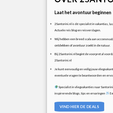
Laat het avontuur beginnen
2Santorini.nl is dé specialist in vakanties, 
Actuele reis blog en reisverslagen.
Wij hebben een breed scala aan accommodaties
ontdekken of avontuur zoekt in de natuur.
Bij 2Santorini.nl begint de voorpret al voorda
2Santorini.nl
Je kunt eenvoudig en veilig jouw vliegvakant
eventuele vragen te beantwoorden en ervoor 
Specialist in vliegvakanties naar Santorin
inspirerende blogs, tips en ervaringen
Ee
VIND HIER DE DEALS