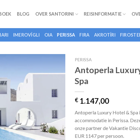
 BOEK
BLOG
OVER SANTORINI
REISINFORMATIE
OV
ARI
IMEROVÍGLI
OIA
PERISSA
FIRA
AKROTÍRI
FIROSTE
PERISSA
Antoperla Luxur
Spa
1.147,00
€
Antoperla Luxury Hotel & Spa i
accommodatie in Perissa. Deze 
onze partner de Vakantie Disc
EUR 1147 per persoon.