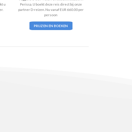
kt u
Perissa. U boekt deze reis direct bij onze
er.
partner D-reizen. Nu vanaf EUR 660.00 per
persoon
PRIJZEN EN BOEKEN