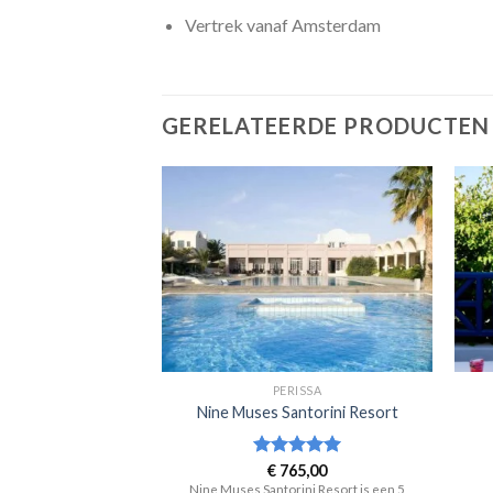
Vertrek vanaf Amsterdam
GERELATEERDE PRODUCTEN
RISSA
PERISSA
na Hotel
Nine Muses Santorini Resort
ering
73,00
Waardering
€
765,00
 5
5
uit 5
 is een 3 sterren
Nine Muses Santorini Resort is een 5