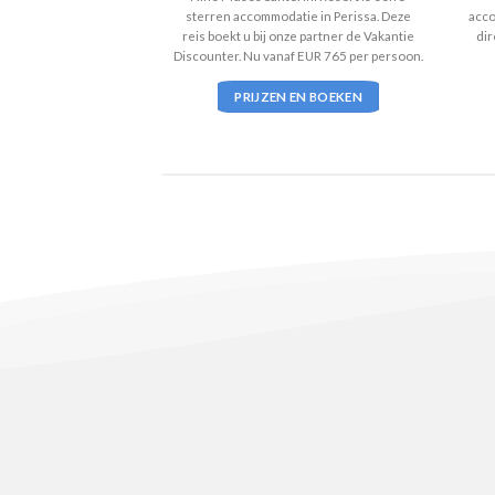
ssa. Deze reis boekt u
sterren accommodatie in Perissa. Deze
acco
 Vakantie Discounter.
reis boekt u bij onze partner de Vakantie
dir
573 per persoon.
Discounter. Nu vanaf EUR 765 per persoon.
 EN BOEKEN
PRIJZEN EN BOEKEN