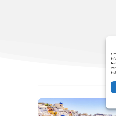
Om 
inf
tec
ver
inv