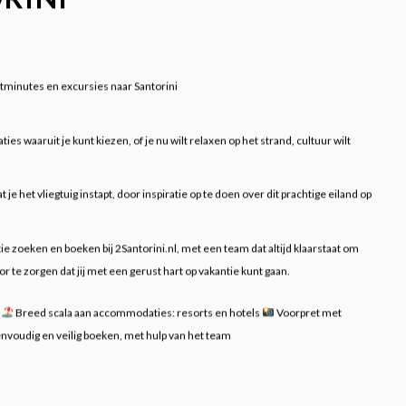
lastminutes en excursies naar Santorini
 waaruit je kunt kiezen, of je nu wilt relaxen op het strand, cultuur wilt
t je het vliegtuig instapt, door inspiratie op te doen over dit prachtige eiland op
ie zoeken en boeken bij 2Santorini.nl, met een team dat altijd klaarstaat om
te zorgen dat jij met een gerust hart op vakantie kunt gaan.
i
Breed scala aan accommodaties: resorts en hotels
Voorpret met
nvoudig en veilig boeken, met hulp van het team