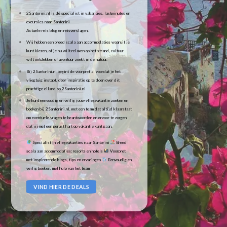
2Santorini.nl is dé specialist in vakanties, lastminutes en
excursies naar Santorini
Actuele reis blog en reisverslagen.
Wij hebben een breed scala aan accommodaties waaruit je
kunt kiezen, of je nu wilt relaxen op het strand, cultuur
wilt ontdekken of avontuur zoekt in de natuur.
Bij 2Santorini.nl begint de voorpret al voordat je het
vliegtuig instapt, door inspiratie op te doen over dit
prachtige eiland op 2Santorini.nl
Je kunt eenvoudig en veilig jouw vliegvakantie zoeken en
boeken bij 2Santorini.nl, met een team dat altijd klaarstaat
om eventuele vragen te beantwoorden en ervoor te zorgen
dat jij met een gerust hart op vakantie kunt gaan.
Specialist in vliegvakanties naar Santorini
Breed
scala aan accommodaties: resorts en hotels
Voorpret
met inspirerende blogs, tips en ervaringen
Eenvoudig en
veilig boeken, met hulp van het team
VIND HIER DE DEALS