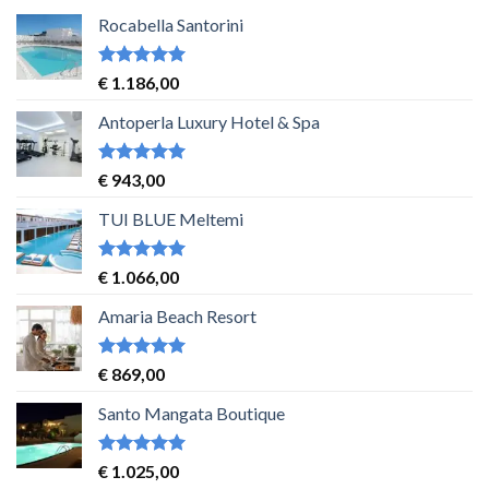
Rocabella Santorini
Waardering
€
1.186,00
5
uit 5
Antoperla Luxury Hotel & Spa
Waardering
€
943,00
5
uit 5
TUI BLUE Meltemi
Waardering
€
1.066,00
5
uit 5
Amaria Beach Resort
Waardering
€
869,00
5
uit 5
Santo Mangata Boutique
Waardering
€
1.025,00
5
uit 5