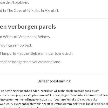
boarden/kajakken.
d in The Cave of Nikolas in Akrotiri.
 en verborgen parels
to Wines of Venetsanos Winery.
 of ga zelf op pad.
 Emporio – authentiek en minder toeristisch.
naf de hoogste heuvel van het eiland.
een unieke wijnsoort (Assyrtiko) dankzij de
Beheer toestemming
de beste ervaringen te bieden, gebruiken wij technologieën zoals cookies om
ormatie over je apparaat op te slaan en/of te raadplegen. Door in te stemmen met dez
hnologieën kunnen wij gegevens zoals surfgedrag of unieke ID's op deze site
werken. Als je geen toestemming geeft of uw toestemming intrekt, kan dit een nadel
afscheid