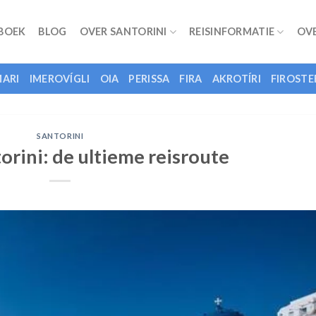
 BOEK
BLOG
OVER SANTORINI
REISINFORMATIE
OV
ARI
IMEROVÍGLI
OIA
PERISSA
FIRA
AKROTÍRI
FIROSTE
SANTORINI
orini: de ultieme reisroute