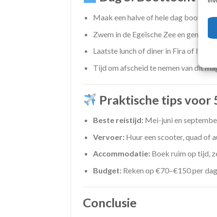
inv
Maak een halve of hele dag boottoch
Zwem in de Egeïsche Zee en geniet van 
Laatste lunch of diner in Fira of Imerov
Tijd om afscheid te nemen van dit mag
Praktische tips voor 
Beste reistijd:
Mei-juni en septembe
Vervoer:
Huur een scooter, quad of a
Accommodatie:
Boek ruim op tijd, z
Budget:
Reken op €70–€150 per dag pe
Conclusie