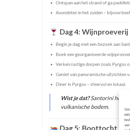
Ontspan aan het strand of ga paddle
Avondeten in het zuiden – bijvoorbeel
Dag 4: Wijnproeverij
Begin je dag met een bezoek aan San
Boek een georganiseerde wijnproeverij
Verken rustige dorpen zoals Pyrgos of
Geniet van panoramische uitzichten va
Diner in Pyrgos – sfeervol en lokaal.
Wist je dat?
Santorini heeft 
vulkanische bodem.
Om 
inf
tec
ver
Dag 5: Boottocht en 