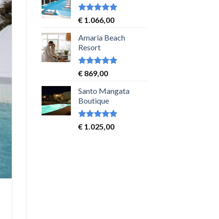
Waardering
€
1.066,00
5
uit 5
Amaria Beach
Resort
Waardering
€
869,00
5
uit 5
Santo Mangata
Boutique
Waardering
€
1.025,00
5
uit 5