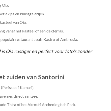
g Oia.
etiekjes en kunstgalerijen.
kasteel van Oia.
g vanaf het kasteel of een dakterras.
en populair restaurant zoals Kastro of Ambrosia.
is Oia rustiger en perfect voor foto’s zonder
et zuiden van Santorini
(Perissa of Kamari).
tavernes direct aan zee.
ude Thira of het Akrotiri Archeologisch Park.