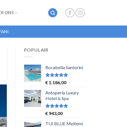
ER ONS
FANI
POPULAIR
Rocabella Santorini
Waardering
€
1.186,00
5
uit 5
Antoperla Luxury
Hotel & Spa
Waardering
€
943,00
5
uit 5
TUI BLUE Meltemi