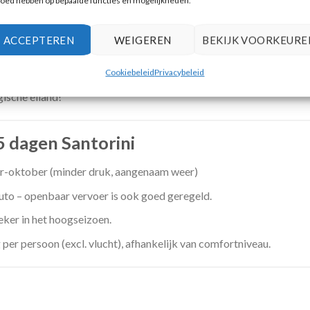
loed hebben op bepaalde functies en mogelijkheden.
t naar de vulkaan, warmwaterbronnen en Thirassia.
ACCEPTEREN
WEIGEREN
BEKIJK VOORKEURE
het uitzicht op het eiland vanaf het water.
igli.
Cookiebeleid
Privacybeleid
ische eiland!
5 dagen Santorini
r-oktober (minder druk, aangenaam weer)
uto – openbaar vervoer is ook goed geregeld.
eker in het hoogseizoen.
r persoon (excl. vlucht), afhankelijk van comfortniveau.