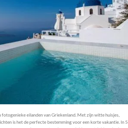
n fotogenieke eilanden van Griekenland. Met zijn witte huisjes,
ten is het de perfecte bestemming voor een korte vakantie. In 5