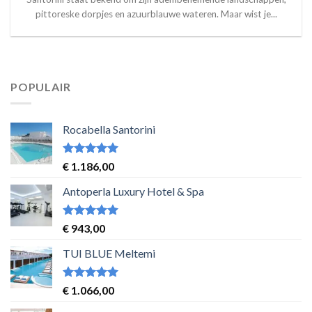
pittoreske dorpjes en azuurblauwe wateren. Maar wist je...
POPULAIR
Rocabella Santorini
Waardering
€
1.186,00
5
uit 5
Antoperla Luxury Hotel & Spa
Waardering
€
943,00
5
uit 5
TUI BLUE Meltemi
Waardering
€
1.066,00
5
uit 5