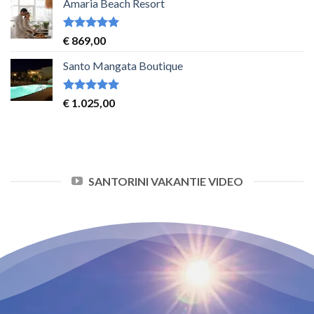
Amaria Beach Resort
Waardering
€
869,00
5
uit 5
Santo Mangata Boutique
Waardering
€
1.025,00
5
uit 5
SANTORINI VAKANTIE VIDEO