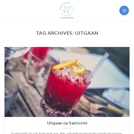
Skip
to
content
TAG ARCHIVES:
UITGAAN
Uitgaan op Santorini
Santorini staat bekend om zijn adembenemende landschappen,