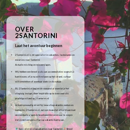
OVER
2SANTORINI
Laat het avontuur beginnen
2Santorini.nl is dé specialist in vakanties, lastminutes en
excursies naar Santorini
Actuele reis blog en reisverslagen.
Wij hebben een breed scala aan accommodaties waaruit je
kunt kiezen, of je nu wilt relaxen op het strand, cultuur
wilt ontdekken of avontuur zoekt in de natuur.
Bij 2Santorini.nl begint de voorpret al voordat je het
vliegtuig instapt, door inspiratie op te doen over dit
prachtige eiland op 2Santorini.nl
Je kunt eenvoudig en veilig jouw vliegvakantie zoeken en
boeken bij 2Santorini.nl, met een team dat altijd klaarstaat
om eventuele vragen te beantwoorden en ervoor te zorgen
dat jij met een gerust hart op vakantie kunt gaan.
Specialist in vliegvakanties naar Santorini
Breed