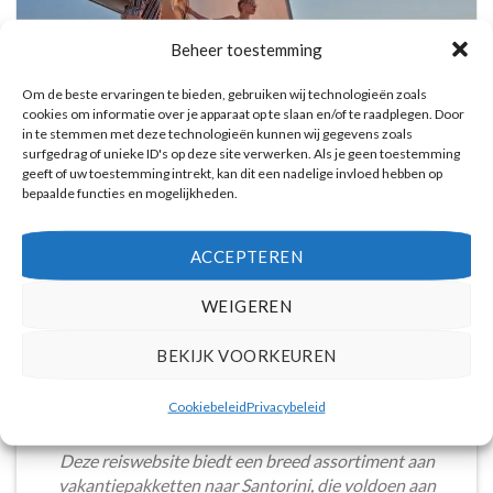
Beheer toestemming
Om de beste ervaringen te bieden, gebruiken wij technologieën zoals
cookies om informatie over je apparaat op te slaan en/of te raadplegen. Door
in te stemmen met deze technologieën kunnen wij gegevens zoals
surfgedrag of unieke ID's op deze site verwerken. Als je geen toestemming
geeft of uw toestemming intrekt, kan dit een nadelige invloed hebben op
bepaalde functies en mogelijkheden.
Catamaran Dag Trip met Snorkel, BBQ, en
Open Bar
Reserveer hier tickets
ACCEPTEREN
WEIGEREN
WAT ZE OVER ONS ZEGGEN
BEKIJK VOORKEUREN
Cookiebeleid
Privacybeleid
Deze reiswebsite biedt een breed assortiment aan
vakantiepakketten naar Santorini, die voldoen aan