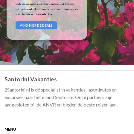
scala aan accommodaties: resorts en hotels
Voorpret
met inspirerende blogs, tips en ervaringen
Eenvoudig en
veilig boeken, met hulp van het team
VIND HIER DE DEALS
Santorini Vakanties
2Santorini.nl is dé specialist in vakanties, lastminutes en
excursies naar het eiland Santorini. Onze partners zijn
aangesloten bij de ANVR en bieden de beste reizen aan.
MENU