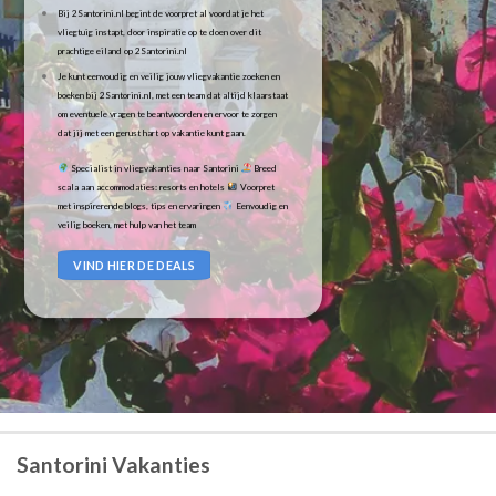
Bij 2Santorini.nl begint de voorpret al voordat je het
vliegtuig instapt, door inspiratie op te doen over dit
prachtige eiland op 2Santorini.nl
Je kunt eenvoudig en veilig jouw vliegvakantie zoeken en
boeken bij 2Santorini.nl, met een team dat altijd klaarstaat
om eventuele vragen te beantwoorden en ervoor te zorgen
dat jij met een gerust hart op vakantie kunt gaan.
Specialist in vliegvakanties naar Santorini
Breed
scala aan accommodaties: resorts en hotels
Voorpret
met inspirerende blogs, tips en ervaringen
Eenvoudig en
veilig boeken, met hulp van het team
VIND HIER DE DEALS
Santorini Vakanties