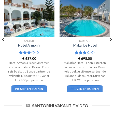
KAMARI
KAMARI
Hotel Armonia
Makarios Hotel
Waardering
€
637,00
Waardering
€
698,00
3
uit 5
3
uit 5
Hotel Armonia is een 3 sterren
Makarios Hotel is een 3 sterren
accommodatie in Kamari. Deze
accommodatie in Kamari. Deze
reis boekt u bij onze partner de
reis boekt u bij onze partner de
Vakantie Discounter. Nu vanaf
Vakantie Discounter. Nu vanaf
EUR 637 per persoon.
EUR 698 per persoon.
PRIJZEN EN BOEKEN
PRIJZEN EN BOEKEN
SANTORINI VAKANTIE VIDEO