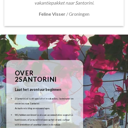
vakantiepakket naar Santorini.
Feline Visser
/
Groningen
OVER
2SANTORINI
Laat het avontuur beginnen
2Santorini.nl is dé specialist in vakanties, lastminutes en
excursies naar Santorini
Actuele reis blog en reisverslagen.
Wij hebben een breed scala aan accommodaties waaruit je
kunt kiezen, of je nu wilt relaxen op het strand, cultuur
wilt ontdekken of avontuur zoekt in de natuur.