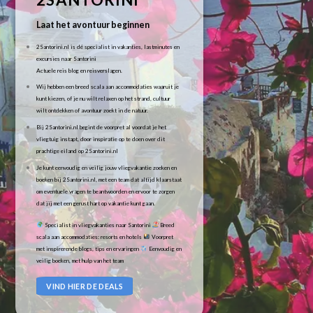
Laat het avontuur beginnen
2Santorini.nl is dé specialist in vakanties, lastminutes en
excursies naar Santorini
Actuele reis blog en reisverslagen.
Wij hebben een breed scala aan accommodaties waaruit je
kunt kiezen, of je nu wilt relaxen op het strand, cultuur
wilt ontdekken of avontuur zoekt in de natuur.
Bij 2Santorini.nl begint de voorpret al voordat je het
vliegtuig instapt, door inspiratie op te doen over dit
prachtige eiland op 2Santorini.nl
Je kunt eenvoudig en veilig jouw vliegvakantie zoeken en
boeken bij 2Santorini.nl, met een team dat altijd klaarstaat
om eventuele vragen te beantwoorden en ervoor te zorgen
dat jij met een gerust hart op vakantie kunt gaan.
Specialist in vliegvakanties naar Santorini
Breed
scala aan accommodaties: resorts en hotels
Voorpret
met inspirerende blogs, tips en ervaringen
Eenvoudig en
veilig boeken, met hulp van het team
VIND HIER DE DEALS