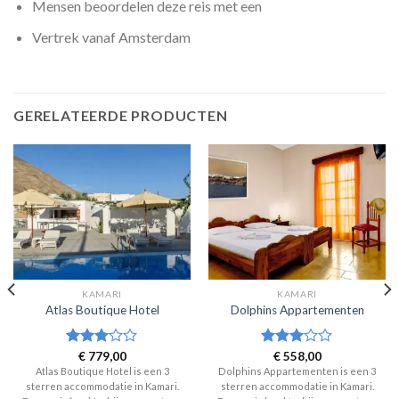
Mensen beoordelen deze reis met een
Vertrek vanaf Amsterdam
GERELATEERDE PRODUCTEN
KAMARI
KAMARI
Atlas Boutique Hotel
Dolphins Appartementen
Waardering
€
779,00
Waardering
€
558,00
3
uit 5
3
uit 5
Atlas Boutique Hotel is een 3
Dolphins Appartementen is een 3
sterren accommodatie in Kamari.
sterren accommodatie in Kamari.