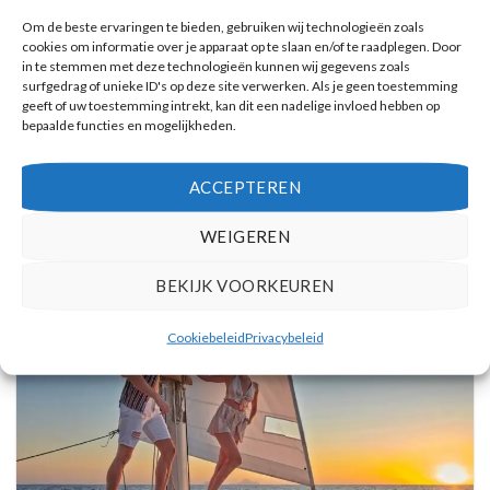
Om de beste ervaringen te bieden, gebruiken wij technologieën zoals
cookies om informatie over je apparaat op te slaan en/of te raadplegen. Door
in te stemmen met deze technologieën kunnen wij gegevens zoals
surfgedrag of unieke ID's op deze site verwerken. Als je geen toestemming
geeft of uw toestemming intrekt, kan dit een nadelige invloed hebben op
bepaalde functies en mogelijkheden.
Vulkanische eilanden cruise met bezoek aan warmwaterbronnen
Reserveer hier tickets
ACCEPTEREN
WEIGEREN
BEKIJK VOORKEUREN
Cookiebeleid
Privacybeleid