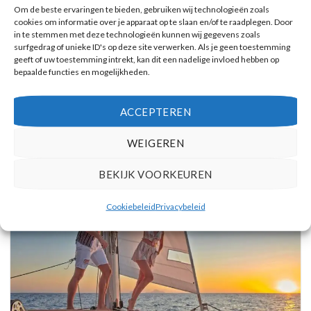
Om de beste ervaringen te bieden, gebruiken wij technologieën zoals
cookies om informatie over je apparaat op te slaan en/of te raadplegen. Door
in te stemmen met deze technologieën kunnen wij gegevens zoals
surfgedrag of unieke ID's op deze site verwerken. Als je geen toestemming
geeft of uw toestemming intrekt, kan dit een nadelige invloed hebben op
bepaalde functies en mogelijkheden.
Vulkanische eilanden cruise met bezoek aan warmwaterbronnen
Reserveer hier tickets
ACCEPTEREN
WEIGEREN
BEKIJK VOORKEUREN
Cookiebeleid
Privacybeleid