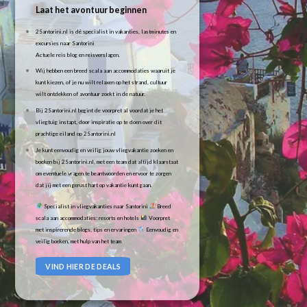
Laat het avontuur beginnen
2Santorini.nl is dé specialist in vakanties, lastminutes en
excursies naar Santorini
Actuele reis blog en reisverslagen.
Wij hebben een breed scala aan accommodaties waaruit je
kunt kiezen, of je nu wilt relaxen op het strand, cultuur
wilt ontdekken of avontuur zoekt in de natuur.
Bij 2Santorini.nl begint de voorpret al voordat je het
vliegtuig instapt, door inspiratie op te doen over dit
prachtige eiland op 2Santorini.nl
Je kunt eenvoudig en veilig jouw vliegvakantie zoeken en
boeken bij 2Santorini.nl, met een team dat altijd klaarstaat
om eventuele vragen te beantwoorden en ervoor te zorgen
dat jij met een gerust hart op vakantie kunt gaan.
Specialist in vliegvakanties naar Santorini
Breed
scala aan accommodaties: resorts en hotels
Voorpret
met inspirerende blogs, tips en ervaringen
Eenvoudig en
veilig boeken, met hulp van het team
VIND HIER DE DEALS