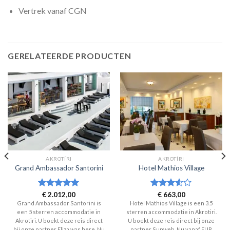
Vertrek vanaf CGN
GERELATEERDE PRODUCTEN
AKROTÍRI
AKROTÍRI
Grand Ambassador Santorini
Hotel Mathios Village
Waardering
€
2.012,00
Waardering
€
663,00
5
uit 5
3.5
uit
Grand Ambassador Santorini is
Hotel Mathios Village is een 3.5
5
een 5 sterren accommodatie in
sterren accommodatie in Akrotiri.
Akrotiri. U boekt deze reis direct
U boekt deze reis direct bij onze
bij onze partner Eliza was here. Nu
partner Sunweb. Nu vanaf EUR