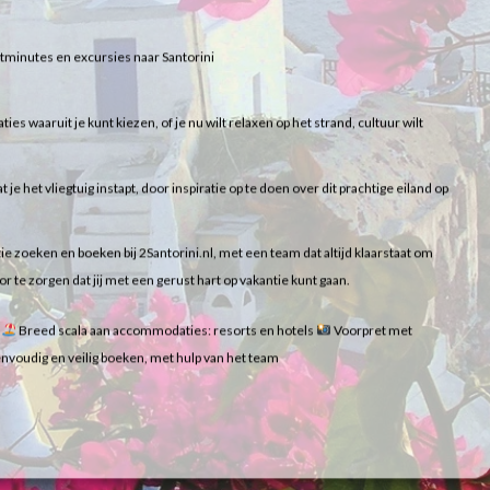
lastminutes en excursies naar Santorini
 waaruit je kunt kiezen, of je nu wilt relaxen op het strand, cultuur wilt
t je het vliegtuig instapt, door inspiratie op te doen over dit prachtige eiland op
ie zoeken en boeken bij 2Santorini.nl, met een team dat altijd klaarstaat om
te zorgen dat jij met een gerust hart op vakantie kunt gaan.
i
Breed scala aan accommodaties: resorts en hotels
Voorpret met
nvoudig en veilig boeken, met hulp van het team