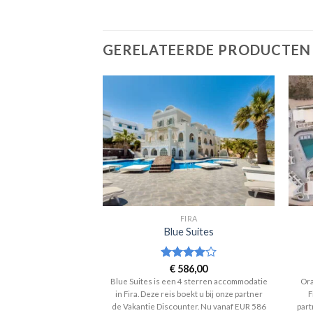
GERELATEERDE PRODUCTEN
IRA
FIRA
Eco Resort
Blue Suites
ering
39,00
Waardering
€
586,00
 5
4
uit 5
t is een 4 sterren
Blue Suites is een 4 sterren accommodatie
Ora
. Deze reis boekt u bij
in Fira. Deze reis boekt u bij onze partner
F
kantie Discounter. Nu
de Vakantie Discounter. Nu vanaf EUR 586
part