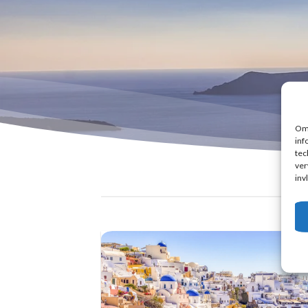
Om 
inf
tec
ver
inv