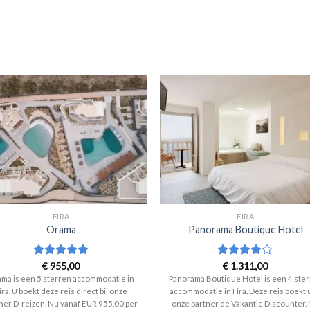
FIRA
FIRA
Orama
Panorama Boutique Hotel
Waardering
€
955,00
Waardering
€
1.311,00
5
uit 5
4
uit 5
ma is een 5 sterren accommodatie in
Panorama Boutique Hotel is een 4 ste
ira. U boekt deze reis direct bij onze
accommodatie in Fira. Deze reis boekt u
ner D-reizen. Nu vanaf EUR 955.00 per
onze partner de Vakantie Discounter.