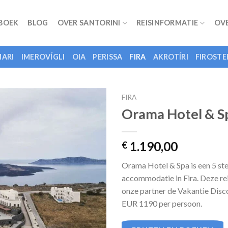
 BOEK
BLOG
OVER SANTORINI
REISINFORMATIE
OV
ARI
IMEROVÍGLI
OIA
PERISSA
FIRA
AKROTÍRI
FIROSTE
FIRA
Orama Hotel & S
1.190,00
€
Orama Hotel & Spa is een 5 st
accommodatie in Fira. Deze rei
onze partner de Vakantie Disc
EUR 1190 per persoon.