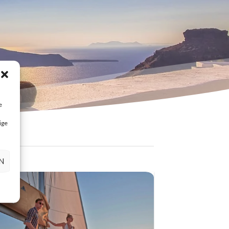
e
ige
N