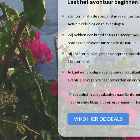
Laat het avontuur beginnen
2Santorini.nl is dé specialist in vakanties, 
Actuele reis blog en reisverslagen.
Wij hebben een breed scala aan accommodaties
ontdekken of avontuur zoekt in de natuur.
Bij 2Santorini.nl begint de voorpret al voorda
2Santorini.nl
Je kunt eenvoudig en veilig jouw vliegvakant
eventuele vragen te beantwoorden en ervoor 
Specialist in vliegvakanties naar Santorin
inspirerende blogs, tips en ervaringen
Ee
VIND HIER DE DEALS