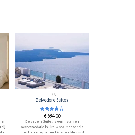
FIRA
Belvedere Suites
Waardering
€
894,00
4
uit 5
rren
Belvedere Suites is een 4 sterren
 bij
accommodatie in Fira. U boekt deze reis
 Nu
direct bij onze partner D-reizen. Nu vanaf