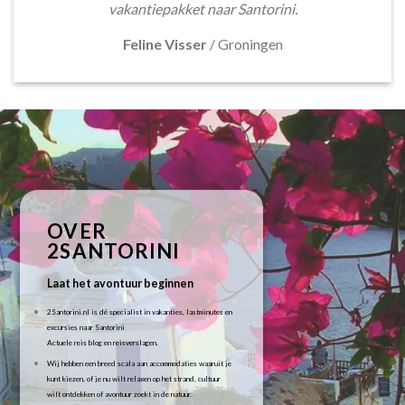
vakantiepakket naar Santorini.
Feline Visser
/
Groningen
OVER
2SANTORINI
Laat het avontuur beginnen
2Santorini.nl is dé specialist in vakanties, lastminutes en
excursies naar Santorini
Actuele reis blog en reisverslagen.
Wij hebben een breed scala aan accommodaties waaruit je
kunt kiezen, of je nu wilt relaxen op het strand, cultuur
wilt ontdekken of avontuur zoekt in de natuur.