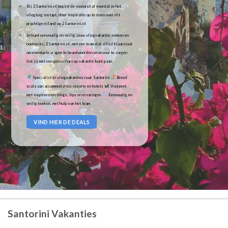
Bij 2Santorini.nl begint de voorpret al voordat je het
vliegtuig instapt, door inspiratie op te doen over dit
prachtige eiland op 2Santorini.nl
Je kunt eenvoudig en veilig jouw vliegvakantie zoeken en
boeken bij 2Santorini.nl, met een team dat altijd klaarstaat
om eventuele vragen te beantwoorden en ervoor te zorgen
dat jij met een gerust hart op vakantie kunt gaan.
Specialist in vliegvakanties naar Santorini
Breed
scala aan accommodaties: resorts en hotels
Voorpret
met inspirerende blogs, tips en ervaringen
Eenvoudig en
veilig boeken, met hulp van het team
VIND HIER DE DEALS
Santorini Vakanties