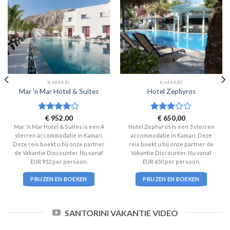
KAMARI
KAMARI
Mar ’n Mar Hotel & Suites
Hotel Zephyros
Waardering
€
952,00
Waardering
€
650,00
4
uit 5
3
uit 5
Mar 'n Mar Hotel & Suites is een 4
Hotel Zephyros is een 3 sterren
sterren accommodatie in Kamari.
accommodatie in Kamari. Deze
Deze reis boekt u bij onze partner
reis boekt u bij onze partner de
de Vakantie Discounter. Nu vanaf
Vakantie Discounter. Nu vanaf
EUR 952 per persoon.
EUR 650 per persoon.
PRIJZEN EN BOEKEN
PRIJZEN EN BOEKEN
SANTORINI VAKANTIE VIDEO