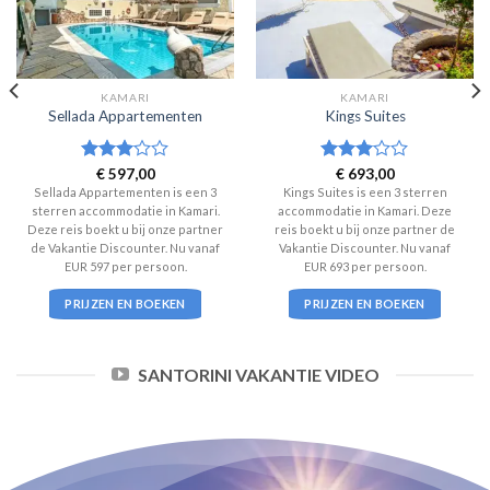
KAMARI
KAMARI
Sellada Appartementen
Kings Suites
Waardering
€
597,00
Waardering
€
693,00
3
uit 5
3
uit 5
Sellada Appartementen is een 3
Kings Suites is een 3 sterren
sterren accommodatie in Kamari.
accommodatie in Kamari. Deze
Deze reis boekt u bij onze partner
reis boekt u bij onze partner de
de Vakantie Discounter. Nu vanaf
Vakantie Discounter. Nu vanaf
EUR 597 per persoon.
EUR 693 per persoon.
PRIJZEN EN BOEKEN
PRIJZEN EN BOEKEN
SANTORINI VAKANTIE VIDEO