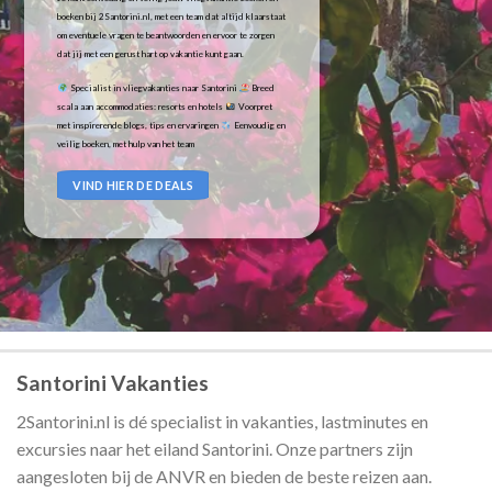
boeken bij 2Santorini.nl, met een team dat altijd klaarstaat
om eventuele vragen te beantwoorden en ervoor te zorgen
dat jij met een gerust hart op vakantie kunt gaan.
Specialist in vliegvakanties naar Santorini
Breed
scala aan accommodaties: resorts en hotels
Voorpret
met inspirerende blogs, tips en ervaringen
Eenvoudig en
veilig boeken, met hulp van het team
VIND HIER DE DEALS
Santorini Vakanties
2Santorini.nl is dé specialist in vakanties, lastminutes en
excursies naar het eiland Santorini. Onze partners zijn
aangesloten bij de ANVR en bieden de beste reizen aan.