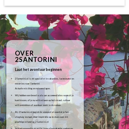
OVER
2SANTORINI
Laat het avontuur beginnen
2Santorini.nl is dé specialist in vakanties, lastminutes en
excursies naar Santorini
Actuele reis blog en reisverslagen.
Wij hebben een breed scala aan accommodaties waaruit je
kunt kiezen, of je nu wilt relaxen op het strand, cultuur
wilt ontdekken of avontuur zoekt in de natuur.
Bij 2Santorini.nl begint de voorpret al voordat je het
vliegtuig instapt, door inspiratie op te doen over dit
prachtige eiland op 2Santorini.nl
Je kunt eenvoudig en veilig jouw vliegvakantie zoeken en