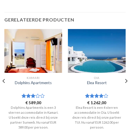
GERELATEERDE PRODUCTEN
KAMARI
OIA
Dolphins Apartments
Elea Resort
Waardering
€
589,00
Waardering
€
1.262,00
3
uit 5
4
uit 5
Dolphins Apartments is een 3
Elea Resort is een 4 sterren
sterren accommodatie in Kamari.
accommodatie in Oia. U boekt
U boekt deze reis direct bij onze
deze reis direct bij onze partner
partner Sunweb. Nu vanaf EUR
TUI. Nu vanaf EUR 1262.00 per
589.00 per persoon.
persoon.