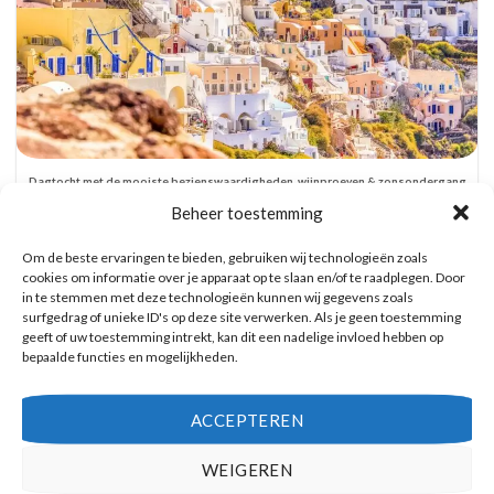
Dagtocht met de mooiste bezienswaardigheden, wijnproeven & zonsondergang
in Oia
Beheer toestemming
Reserveer hier tickets
Om de beste ervaringen te bieden, gebruiken wij technologieën zoals
cookies om informatie over je apparaat op te slaan en/of te raadplegen. Door
in te stemmen met deze technologieën kunnen wij gegevens zoals
surfgedrag of unieke ID's op deze site verwerken. Als je geen toestemming
geeft of uw toestemming intrekt, kan dit een nadelige invloed hebben op
bepaalde functies en mogelijkheden.
ACCEPTEREN
WEIGEREN