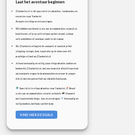
Laat het avontuur beginnen
2Santorini.nl is dé specialist in vakanties, lastminutes en
excursies naar Santorini
Actuele reis blog en reisverslagen.
Wij hebben een breed scala aan accommodaties waaruit je
kunt kiezen, of je nu wilt relaxen op het strand, cultuur
wilt ontdekken of avontuur zoekt in de natuur.
Bij 2Santorini.nl begint de voorpret al voordat je het
vliegtuig instapt, door inspiratie op te doen over dit
prachtige eiland op 2Santorini.nl
Je kunt eenvoudig en veilig jouw vliegvakantie zoeken en
boeken bij 2Santorini.nl, met een team dat altijd klaarstaat
om eventuele vragen te beantwoorden en ervoor te zorgen
dat jij met een gerust hart op vakantie kunt gaan.
Specialist in vliegvakanties naar Santorini
Breed
scala aan accommodaties: resorts en hotels
Voorpret
met inspirerende blogs, tips en ervaringen
Eenvoudig en
veilig boeken, met hulp van het team
VIND HIER DE DEALS