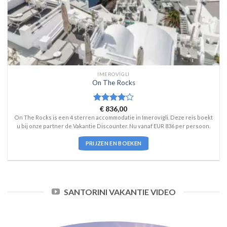
IMEROVÍGLI
On The Rocks
Waardering
€
836,00
4
uit 5
On The Rocks is een 4 sterren accommodatie in Imerovígli. Deze reis boekt
u bij onze partner de Vakantie Discounter. Nu vanaf EUR 836 per persoon.
PRIJZEN EN BOEKEN
SANTORINI VAKANTIE VIDEO