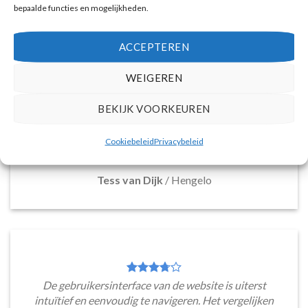
bepaalde functies en mogelijkheden.
ACCEPTEREN
Deze reiswebsite biedt een breed assortiment aan
vakantiepakketten naar Santorini, die voldoen aan
WEIGEREN
diverse reisbehoeften. Van boetiek hotels tot
resorts en appartementen, de overvloed aan
BEKIJK VOORKEUREN
mogelijkheden maakt het moeiteloos om een ideale
accommodatie te ontdekken. Met zo'n scala aan
Cookiebeleid
Privacybeleid
keuzes is er voor ieder wat wils.
Tess van Dijk
/
Hengelo
De gebruikersinterface van de website is uiterst
intuïtief en eenvoudig te navigeren. Het vergelijken