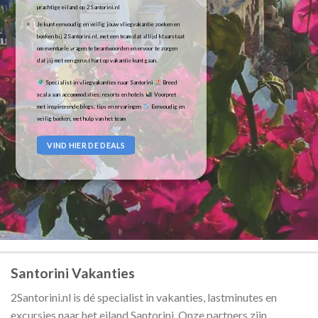
prachtige eiland op 2Santorini.nl
Je kunt eenvoudig en veilig jouw vliegvakantie zoeken en
boeken bij 2Santorini.nl, met een team dat altijd klaarstaat
om eventuele vragen te beantwoorden en ervoor te zorgen
dat jij met een gerust hart op vakantie kunt gaan.
Specialist in vliegvakanties naar Santorini
Breed
scala aan accommodaties: resorts en hotels
Voorpret
met inspirerende blogs, tips en ervaringen
Eenvoudig en
veilig boeken, met hulp van het team
VIND HIER DE DEALS
Santorini Vakanties
2Santorini.nl is dé specialist in vakanties, lastminutes en
excursies naar het eiland Santorini. Onze partners zijn