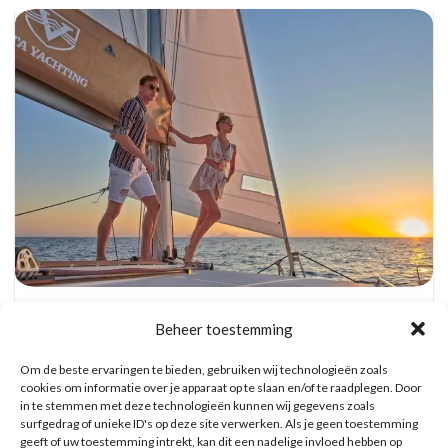
Catamaran Dag Trip met Snorkel, BBQ, en
Open Bar
Beheer toestemming
Reserveer hier tickets
Om de beste ervaringen te bieden, gebruiken wij technologieën zoals
cookies om informatie over je apparaat op te slaan en/of te raadplegen. Door
in te stemmen met deze technologieën kunnen wij gegevens zoals
WAT ZE OVER ONS ZEGGEN
surfgedrag of unieke ID's op deze site verwerken. Als je geen toestemming
geeft of uw toestemming intrekt, kan dit een nadelige invloed hebben op