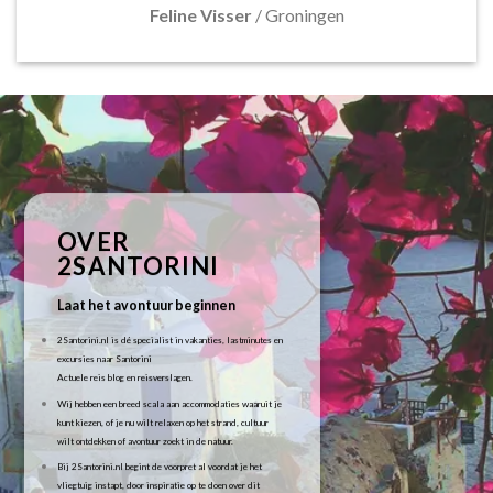
Feline Visser
/
Groningen
OVER
2SANTORINI
Laat het avontuur beginnen
2Santorini.nl is dé specialist in vakanties, lastminutes en
excursies naar Santorini
Actuele reis blog en reisverslagen.
Wij hebben een breed scala aan accommodaties waaruit je
kunt kiezen, of je nu wilt relaxen op het strand, cultuur
wilt ontdekken of avontuur zoekt in de natuur.
Bij 2Santorini.nl begint de voorpret al voordat je het
vliegtuig instapt, door inspiratie op te doen over dit