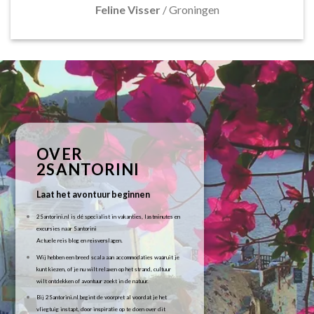
Feline Visser
/
Groningen
OVER
2SANTORINI
Laat het avontuur beginnen
2Santorini.nl is dé specialist in vakanties, lastminutes en
excursies naar Santorini
Actuele reis blog en reisverslagen.
Wij hebben een breed scala aan accommodaties waaruit je
kunt kiezen, of je nu wilt relaxen op het strand, cultuur
wilt ontdekken of avontuur zoekt in de natuur.
Bij 2Santorini.nl begint de voorpret al voordat je het
vliegtuig instapt, door inspiratie op te doen over dit