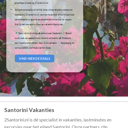
prachtige eiland op 2Santorini.nl
Je kunt eenvoudig en veilig jouw vliegvakantie zoeken en
boeken bij 2Santorini.nl, met een team dat altijd klaarstaat
om eventuele vragen te beantwoorden en ervoor te zorgen
dat jij met een gerust hart op vakantie kunt gaan.
Specialist in vliegvakanties naar Santorini
Breed
scala aan accommodaties: resorts en hotels
Voorpret
met inspirerende blogs, tips en ervaringen
Eenvoudig en
veilig boeken, met hulp van het team
VIND HIER DE DEALS
Santorini Vakanties
2Santorini.nl is dé specialist in vakanties, lastminutes en
excursies naar het eiland Santorini. Onze partners zijn