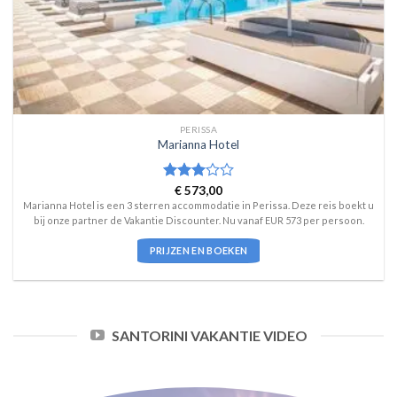
PERISSA
Marianna Hotel
Waardering
€
573,00
3
uit 5
Marianna Hotel is een 3 sterren accommodatie in Perissa. Deze reis boekt u
bij onze partner de Vakantie Discounter. Nu vanaf EUR 573 per persoon.
PRIJZEN EN BOEKEN
SANTORINI VAKANTIE VIDEO