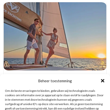
Catamaran Dag Trip met Snorkel, BBQ, en
Open Bar
Beheer toestemming
Reserveer hier tickets
Om de beste ervaringen te bieden, gebruiken wij technologieën zoals
cookies om informatie over je apparaat op te slaan en/of te raadplegen. Door
in te stemmen met deze technologieën kunnen wij gegevens zoals
WAT ZE OVER ONS ZEGGEN
surfgedrag of unieke ID's op deze site verwerken. Als je geen toestemming
geeft of uw toestemming intrekt, kan dit een nadelige invloed hebben op