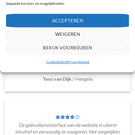
bepaalde functies en mogelijkheden.
ACCEPTEREN
Deze reiswebsite biedt een breed assortiment aan
vakantiepakketten naar Santorini, die voldoen aan
WEIGEREN
diverse reisbehoeften. Van boetiek hotels tot
resorts en appartementen, de overvloed aan
BEKIJK VOORKEUREN
mogelijkheden maakt het moeiteloos om een ideale
accommodatie te ontdekken. Met zo'n scala aan
Cookiebeleid
Privacybeleid
keuzes is er voor ieder wat wils.
Tess van Dijk
/
Hengelo
De gebruikersinterface van de website is uiterst
intuïtief en eenvoudig te navigeren. Het vergelijken