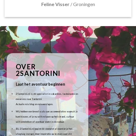
Feline Visser
/
Groningen
OVER
2SANTORINI
Laat het avontuur beginnen
2Santorini.nl is dé specialist in vakanties, lastminutes en
excursies naar Santorini
Actuele reis blog en reisverslagen.
Wij hebben een breed scala aan accommodaties waaruit je
kunt kiezen, of je nu wilt relaxen op het strand, cultuur
wilt ontdekken of avontuur zoekt in de natuur.
Bij 2Santorini.nl begint de voorpret al voordat je het
vliegtuig instapt, door inspiratie op te doen over dit