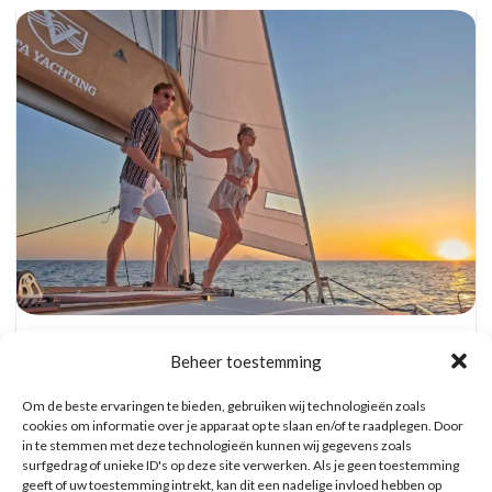
Catamaran Dag Trip met Snorkel, BBQ, en
Open Bar
Beheer toestemming
Reserveer hier tickets
Om de beste ervaringen te bieden, gebruiken wij technologieën zoals
cookies om informatie over je apparaat op te slaan en/of te raadplegen. Door
in te stemmen met deze technologieën kunnen wij gegevens zoals
WAT ZE OVER ONS ZEGGEN
surfgedrag of unieke ID's op deze site verwerken. Als je geen toestemming
geeft of uw toestemming intrekt, kan dit een nadelige invloed hebben op