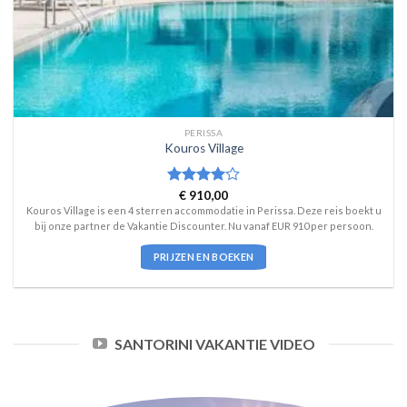
PERISSA
Kouros Village
Waardering
€
910,00
4
uit 5
Kouros Village is een 4 sterren accommodatie in Perissa. Deze reis boekt u
bij onze partner de Vakantie Discounter. Nu vanaf EUR 910 per persoon.
PRIJZEN EN BOEKEN
SANTORINI VAKANTIE VIDEO