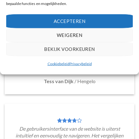
bepaalde functies en mogelijkheden.
ACCEPTEREN
Deze reiswebsite biedt een breed assortiment aan
vakantiepakketten naar Santorini, die voldoen aan
WEIGEREN
diverse reisbehoeften. Van boetiek hotels tot
resorts en appartementen, de overvloed aan
BEKIJK VOORKEUREN
mogelijkheden maakt het moeiteloos om een ideale
accommodatie te ontdekken. Met zo'n scala aan
Cookiebeleid
Privacybeleid
keuzes is er voor ieder wat wils.
Tess van Dijk
/
Hengelo
De gebruikersinterface van de website is uiterst
intuïtief en eenvoudig te navigeren. Het vergelijken