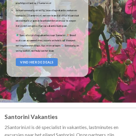
prachtige eiland op 2Santorini.nl
Je kunt eenvoudig en veilig jouw vliegvakantie zoeken en
boeken bij 2Santorini.nl, met een team dat altijd klaarstaat
om eventuele vragen te beantwoorden en ervoor te zorgen
dat jij met een gerust hart op vakantie kunt gaan.
Specialist in vliegvakanties naar Santorini
Breed
scala aan accommodaties: resorts en hotels
Voorpret
met inspirerende blogs, tips en ervaringen
Eenvoudig en
veilig boeken, met hulp van het team
VIND HIER DE DEALS
Santorini Vakanties
2Santorini.nl is dé specialist in vakanties, lastminutes en
excursies naar het eiland Santorini. Onze partners zijn