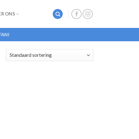
ER ONS
FANI