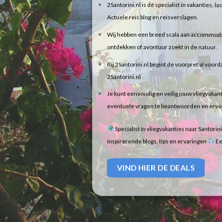
2Santorini.nl is dé specialist in vakanties, 
Actuele reis blog en reisverslagen.
Wij hebben een breed scala aan accommodaties
ontdekken of avontuur zoekt in de natuur.
Bij 2Santorini.nl begint de voorpret al voorda
2Santorini.nl
Je kunt eenvoudig en veilig jouw vliegvakant
eventuele vragen te beantwoorden en ervoor 
Specialist in vliegvakanties naar Santorin
inspirerende blogs, tips en ervaringen
Ee
VIND HIER DE DEALS