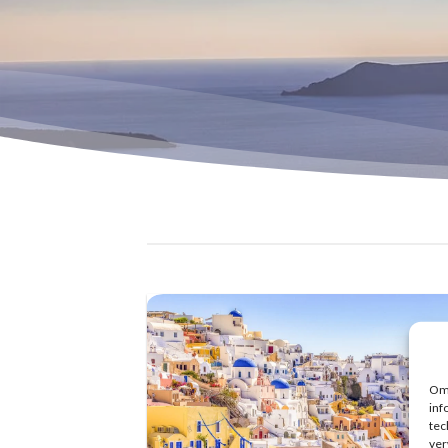
Om 
inf
tec
ver