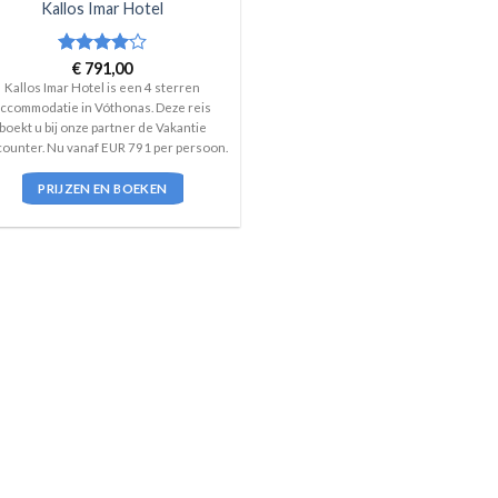
Kallos Imar Hotel
Waardering
€
791,00
4
uit 5
Kallos Imar Hotel is een 4 sterren
ccommodatie in Vóthonas. Deze reis
boekt u bij onze partner de Vakantie
counter. Nu vanaf EUR 791 per persoon.
PRIJZEN EN BOEKEN