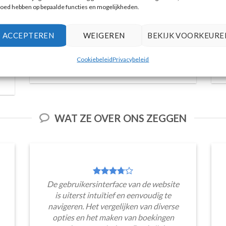
loed hebben op bepaalde functies en mogelijkheden.
ACCEPTEREN
WEIGEREN
BEKIJK VOORKEURE
Vulkanische eilanden cruise met bezoek aan
warmwaterbronnen
Cookiebeleid
Privacybeleid
Reserveer hier tickets
WAT ZE OVER ONS ZEGGEN
De gebruikersinterface van de website
is uiterst intuïtief en eenvoudig te
navigeren. Het vergelijken van diverse
opties en het maken van boekingen