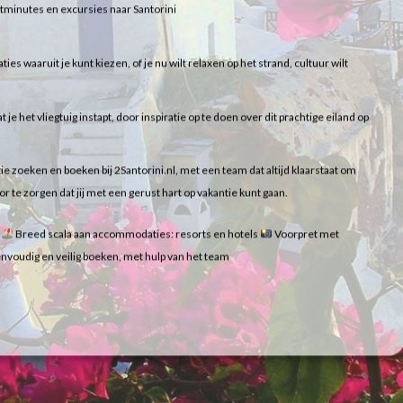
lastminutes en excursies naar Santorini
 waaruit je kunt kiezen, of je nu wilt relaxen op het strand, cultuur wilt
t je het vliegtuig instapt, door inspiratie op te doen over dit prachtige eiland op
ie zoeken en boeken bij 2Santorini.nl, met een team dat altijd klaarstaat om
te zorgen dat jij met een gerust hart op vakantie kunt gaan.
i
Breed scala aan accommodaties: resorts en hotels
Voorpret met
nvoudig en veilig boeken, met hulp van het team