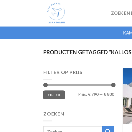
Skip
to
ZOEK EN
content
KAM
PRODUCTEN GETAGGED “KALLOS 
FILTER OP PRIJS
Min.
Max.
Prijs:
€ 790
—
€ 800
FILTER
prijs
prijs
ZOEKEN