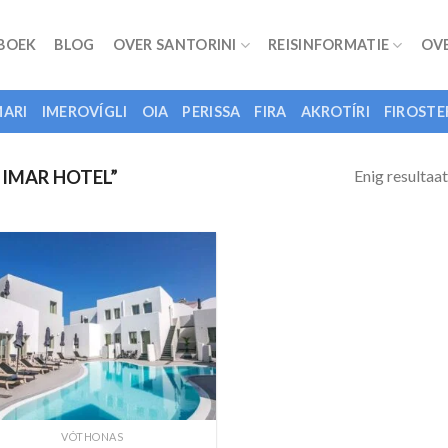
 BOEK
BLOG
OVER SANTORINI
REISINFORMATIE
OV
ARI
IMEROVÍGLI
OIA
PERISSA
FIRA
AKROTÍRI
FIROSTE
Enig resultaat
IMAR HOTEL”
VÓTHONAS