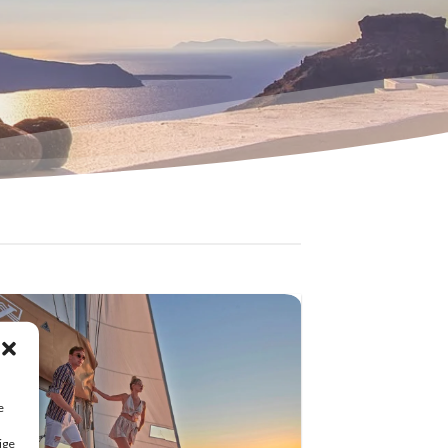
e
ige