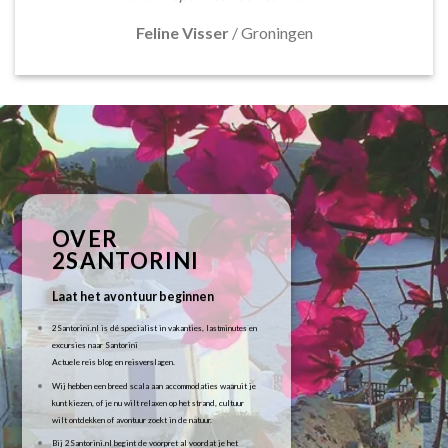
Feline Visser
/
Groningen
OVER
2SANTORINI
Laat het avontuur beginnen
2Santorini.nl is dé specialist in vakanties, lastminutes en
excursies naar Santorini
Actuele reis blog en reisverslagen.
Wij hebben een breed scala aan accommodaties waaruit je
kunt kiezen, of je nu wilt relaxen op het strand, cultuur
wilt ontdekken of avontuur zoekt in de natuur.
Bij 2Santorini.nl begint de voorpret al voordat je het