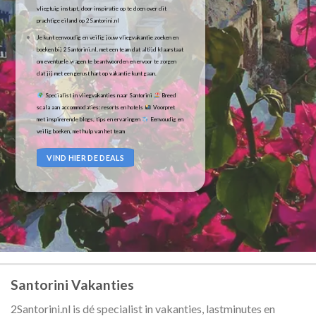
vliegtuig instapt, door inspiratie op te doen over dit
prachtige eiland op 2Santorini.nl
Je kunt eenvoudig en veilig jouw vliegvakantie zoeken en
boeken bij 2Santorini.nl, met een team dat altijd klaarstaat
om eventuele vragen te beantwoorden en ervoor te zorgen
dat jij met een gerust hart op vakantie kunt gaan.
Specialist in vliegvakanties naar Santorini
Breed
scala aan accommodaties: resorts en hotels
Voorpret
met inspirerende blogs, tips en ervaringen
Eenvoudig en
veilig boeken, met hulp van het team
VIND HIER DE DEALS
Santorini Vakanties
2Santorini.nl is dé specialist in vakanties, lastminutes en