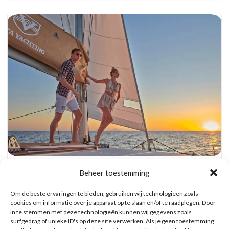
Catamaran Dag Trip met Snorkel, BBQ, en
Beheer toestemming
Open Bar
Reserveer hier tickets
Om de beste ervaringen te bieden, gebruiken wij technologieën zoals
cookies om informatie over je apparaat op te slaan en/of te raadplegen. Door
in te stemmen met deze technologieën kunnen wij gegevens zoals
WAT ZE OVER ONS ZEGGEN
surfgedrag of unieke ID's op deze site verwerken. Als je geen toestemming