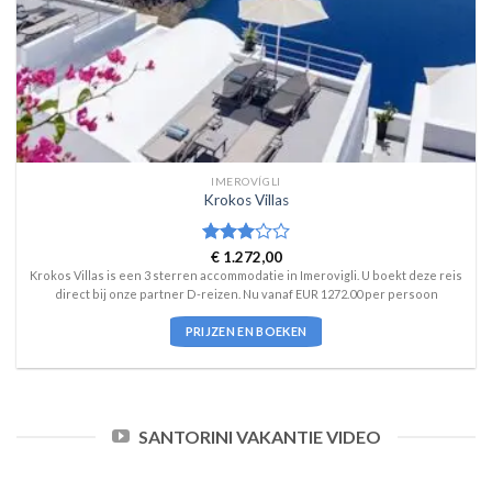
IMEROVÍGLI
Krokos Villas
Waardering
€
1.272,00
3
uit 5
Krokos Villas is een 3 sterren accommodatie in Imerovigli. U boekt deze reis
direct bij onze partner D-reizen. Nu vanaf EUR 1272.00 per persoon
PRIJZEN EN BOEKEN
SANTORINI VAKANTIE VIDEO