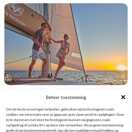
Catamaran Dag Trip met Snorkel, BBQ, en
Open Bar
Beheer toestemming
Reserveer hier tickets
Om de beste ervaringen te bieden, gebruiken wij technologieën zoals
cookies om informatie over je apparaat op te slaan en/of te raadplegen. Door
in te stemmen met deze technologieën kunnen wij gegevens zoals
WAT ZE OVER ONS ZEGGEN
surfgedrag of unieke ID's op deze site verwerken. Als je geen toestemming
geeft of uw toestemming intrekt, kan dit een nadelige invloed hebben op