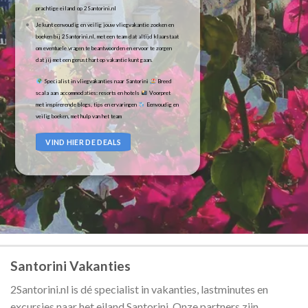
prachtige eiland op 2Santorini.nl
Je kunt eenvoudig en veilig jouw vliegvakantie zoeken en
boeken bij 2Santorini.nl, met een team dat altijd klaarstaat
om eventuele vragen te beantwoorden en ervoor te zorgen
dat jij met een gerust hart op vakantie kunt gaan.
Specialist in vliegvakanties naar Santorini
Breed
scala aan accommodaties: resorts en hotels
Voorpret
met inspirerende blogs, tips en ervaringen
Eenvoudig en
veilig boeken, met hulp van het team
VIND HIER DE DEALS
Santorini Vakanties
2Santorini.nl is dé specialist in vakanties, lastminutes en
excursies naar het eiland Santorini. Onze partners zijn