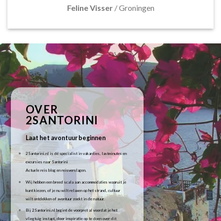
Feline Visser
/
Groningen
OVER
2SANTORINI
Laat het avontuur beginnen
2Santorini.nl is dé specialist in vakanties, lastminutes en
excursies naar Santorini
Actuele reis blog en reisverslagen.
Wij hebben een breed scala aan accommodaties waaruit je
kunt kiezen, of je nu wilt relaxen op het strand, cultuur
wilt ontdekken of avontuur zoekt in de natuur.
Bij 2Santorini.nl begint de voorpret al voordat je het
vliegtuig instapt, door inspiratie op te doen over dit