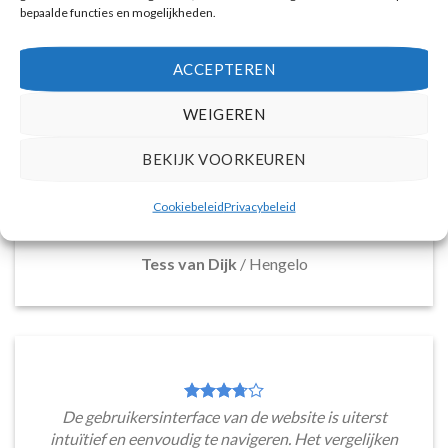
bepaalde functies en mogelijkheden.
ACCEPTEREN
Deze reiswebsite biedt een breed assortiment aan
WEIGEREN
vakantiepakketten naar Santorini, die voldoen aan
diverse reisbehoeften. Van boetiek hotels tot
resorts en appartementen, de overvloed aan
BEKIJK VOORKEUREN
mogelijkheden maakt het moeiteloos om een ideale
accommodatie te ontdekken. Met zo'n scala aan
Cookiebeleid
Privacybeleid
keuzes is er voor ieder wat wils.
Tess van Dijk
/
Hengelo
De gebruikersinterface van de website is uiterst
intuïtief en eenvoudig te navigeren. Het vergelijken