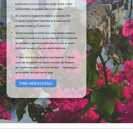
kunt kiezen, of je nu wilt relaxen op het strand, cultuur
wilt ontdekken of avontuur zoekt in de natuur.
Bij 2Santorini.nl begint de voorpret al voordat je het
vliegtuig instapt, door inspiratie op te doen over dit
prachtige eiland op 2Santorini.nl
Je kunt eenvoudig en veilig jouw vliegvakantie zoeken en
boeken bij 2Santorini.nl, met een team dat altijd klaarstaat
om eventuele vragen te beantwoorden en ervoor te zorgen
dat jij met een gerust hart op vakantie kunt gaan.
Specialist in vliegvakanties naar Santorini
Breed
scala aan accommodaties: resorts en hotels
Voorpret
met inspirerende blogs, tips en ervaringen
Eenvoudig en
veilig boeken, met hulp van het team
VIND HIER DE DEALS