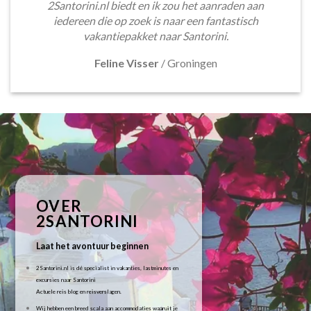
2Santorini.nl biedt en ik zou het aanraden aan
iedereen die op zoek is naar een fantastisch
vakantiepakket naar Santorini.
Feline Visser
/
Groningen
OVER
2SANTORINI
Laat het avontuur beginnen
2Santorini.nl is dé specialist in vakanties, lastminutes en
excursies naar Santorini
Actuele reis blog en reisverslagen.
Wij hebben een breed scala aan accommodaties waaruit je