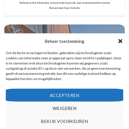
Vulkanische eilanden cruise met bezoek aan warmwaterbronnen
Reserveer hier tickets
Beheer toestemming
Om de beste ervaringen te bieden, gebruiken wij technologieën zoals
cookies om informatie over je apparaat op te slaan en/of te raadplegen. Door
in te stemmen met deze technologieën kunnen wij gegevens zoals
surfgedrag of unieke ID's op deze site verwerken. Als je geen toestemming
geeft of uw toestemming intrekt, kan dit een nadelige invloed hebben op
bepaalde functies en mogelijkheden.
ACCEPTEREN
WEIGEREN
Catamaran Dag Trip met Snorkel, BBQ, en
Open Bar
BEKIJK VOORKEUREN
Reserveer hier tickets