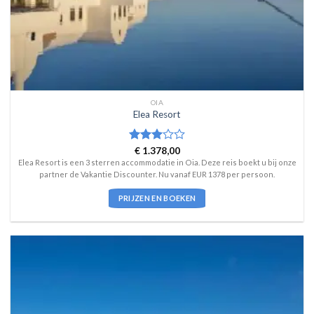
OIA
Elea Resort
Waardering
€
1.378,00
3
uit 5
Elea Resort is een 3 sterren accommodatie in Oia. Deze reis boekt u bij onze
partner de Vakantie Discounter. Nu vanaf EUR 1378 per persoon.
PRIJZEN EN BOEKEN