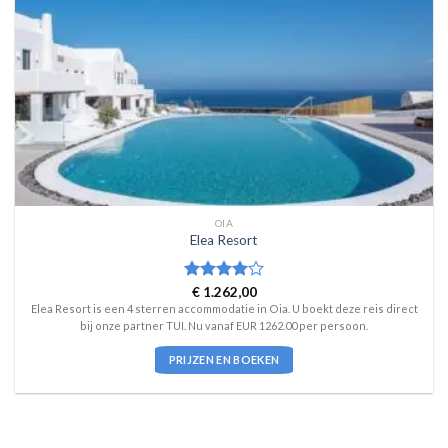
OIA
Elea Resort
Waardering
€
1.262,00
4
uit 5
Elea Resort is een 4 sterren accommodatie in Oia. U boekt deze reis direct
bij onze partner TUI. Nu vanaf EUR 1262.00 per persoon.
PRIJZEN EN BOEKEN