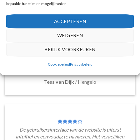
bepaalde functies en mogelijkheden.
ACCEPTEREN
Deze reiswebsite biedt een breed assortiment aan
vakantiepakketten naar Santorini, die voldoen aan
WEIGEREN
diverse reisbehoeften. Van boetiek hotels tot
resorts en appartementen, de overvloed aan
BEKIJK VOORKEUREN
mogelijkheden maakt het moeiteloos om een ideale
accommodatie te ontdekken. Met zo'n scala aan
Cookiebeleid
Privacybeleid
keuzes is er voor ieder wat wils.
Tess van Dijk
/
Hengelo
De gebruikersinterface van de website is uiterst
intuïtief en eenvoudig te navigeren. Het vergelijken