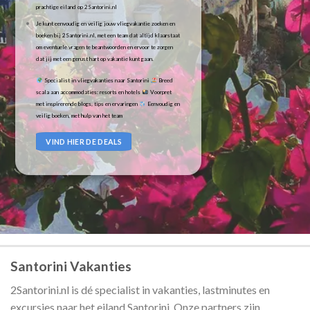
prachtige eiland op 2Santorini.nl
Je kunt eenvoudig en veilig jouw vliegvakantie zoeken en
boeken bij 2Santorini.nl, met een team dat altijd klaarstaat
om eventuele vragen te beantwoorden en ervoor te zorgen
dat jij met een gerust hart op vakantie kunt gaan.
Specialist in vliegvakanties naar Santorini
Breed
scala aan accommodaties: resorts en hotels
Voorpret
met inspirerende blogs, tips en ervaringen
Eenvoudig en
veilig boeken, met hulp van het team
VIND HIER DE DEALS
Santorini Vakanties
2Santorini.nl is dé specialist in vakanties, lastminutes en
excursies naar het eiland Santorini. Onze partners zijn