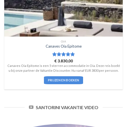
OIA
Canaves Oia Epitome
Waardering
€
3.830,00
5
uit 5
Canaves Oia Epitome is een 5 sterren accommodatie in Oia. Deze reis boekt
u bij onze partner de Vakantie Discounter. Nu vanaf EUR 3830 per persoon.
PRIJZEN EN BOEKEN
SANTORINI VAKANTIE VIDEO