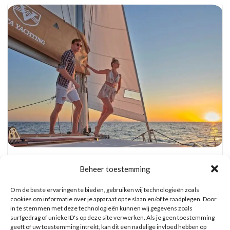
Catamaran Dag Trip met Snorkel, BBQ, en
Open Bar
Beheer toestemming
Reserveer hier tickets
Om de beste ervaringen te bieden, gebruiken wij technologieën zoals
cookies om informatie over je apparaat op te slaan en/of te raadplegen. Door
in te stemmen met deze technologieën kunnen wij gegevens zoals
WAT ZE OVER ONS ZEGGEN
surfgedrag of unieke ID's op deze site verwerken. Als je geen toestemming
geeft of uw toestemming intrekt, kan dit een nadelige invloed hebben op