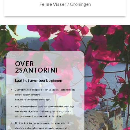
Feline Visser
/
Groningen
OVER
2SANTORINI
Laat het avontuur beginnen
2Santorini.nl is dé specialist in vakanties, lastminutes en
excursies naar Santorini
Actuele reis blog en reisverslagen.
Wij hebben een breed scala aan accommodaties waaruit je
kunt kiezen, of je nu wilt relaxen op het strand, cultuur
wilt ontdekken of avontuur zoekt in de natuur.
Bij 2Santorini.nl begint de voorpret al voordat je het
vliegtuig instapt, door inspiratie op te doen over dit