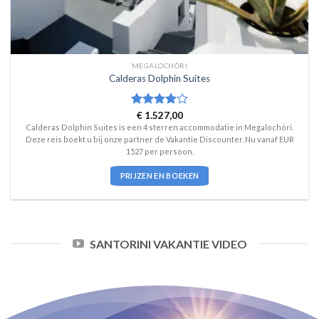
MEGALOCHÓRI
Calderas Dolphin Suites
Waardering
€
1.527,00
4
uit 5
Calderas Dolphin Suites is een 4 sterren accommodatie in Megalochóri.
Deze reis boekt u bij onze partner de Vakantie Discounter. Nu vanaf EUR
1527 per persoon.
PRIJZEN EN BOEKEN
SANTORINI VAKANTIE VIDEO