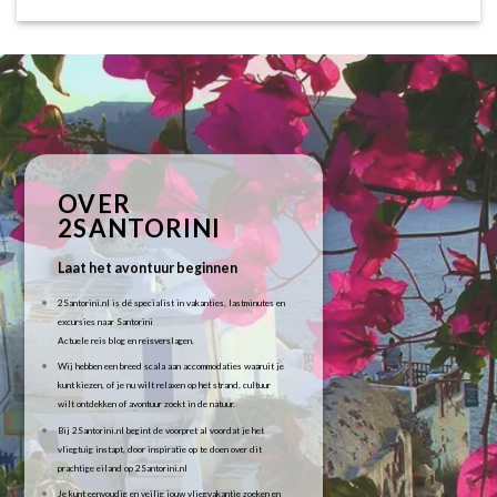
OVER
2SANTORINI
Laat het avontuur beginnen
2Santorini.nl is dé specialist in vakanties, lastminutes en
excursies naar Santorini
Actuele reis blog en reisverslagen.
Wij hebben een breed scala aan accommodaties waaruit je
kunt kiezen, of je nu wilt relaxen op het strand, cultuur
wilt ontdekken of avontuur zoekt in de natuur.
Bij 2Santorini.nl begint de voorpret al voordat je het
vliegtuig instapt, door inspiratie op te doen over dit
prachtige eiland op 2Santorini.nl
Je kunt eenvoudig en veilig jouw vliegvakantie zoeken en