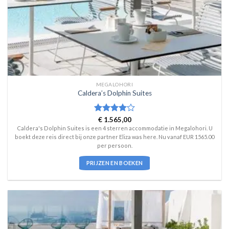
MEGALOHORI
Caldera’s Dolphin Suites
Waardering
€
1.565,00
4
uit 5
Caldera's Dolphin Suites is een 4 sterren accommodatie in Megalohori. U
boekt deze reis direct bij onze partner Eliza was here. Nu vanaf EUR 1565.00
per persoon.
PRIJZEN EN BOEKEN