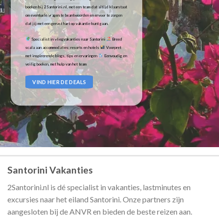
boeken bij 2Santorini.nl, met een team dat altijd klaarstaat
om eventuele vragen te beantwoorden en ervoor te zorgen
dat jij met een gerust hart op vakantie kunt gaan.
Specialist in vliegvakanties naar Santorini
Breed
scala aan accommodaties: resorts en hotels
Voorpret
met inspirerende blogs, tips en ervaringen
Eenvoudig en
veilig boeken, met hulp van het team
VIND HIER DE DEALS
Santorini Vakanties
2Santorini.nl is dé specialist in vakanties, lastminutes en
excursies naar het eiland Santorini. Onze partners zijn
aangesloten bij de ANVR en bieden de beste reizen aan.