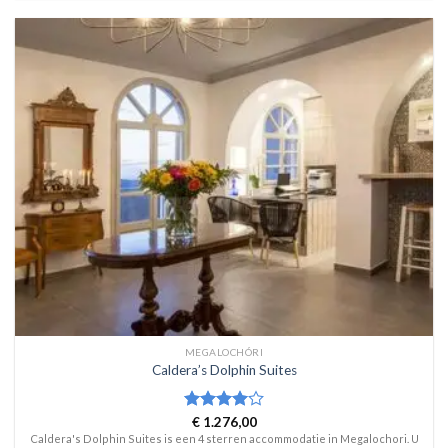
MEGALOCHÓRI
Caldera’s Dolphin Suites
Waardering
€
1.276,00
4
uit 5
Caldera's Dolphin Suites is een 4 sterren accommodatie in Megalochori. U