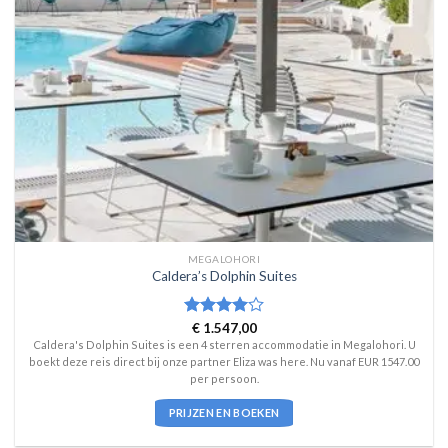
MEGALOHORI
Caldera’s Dolphin Suites
Waardering
€
1.547,00
4
uit 5
Caldera's Dolphin Suites is een 4 sterren accommodatie in Megalohori. U
boekt deze reis direct bij onze partner Eliza was here. Nu vanaf EUR 1547.00
per persoon.
PRIJZEN EN BOEKEN