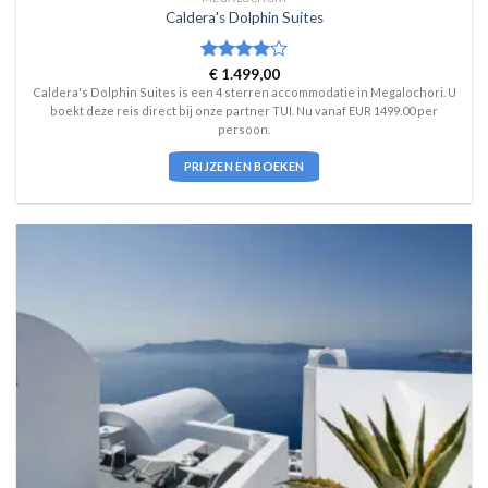
Caldera's Dolphin Suites
Waardering
€
1.499,00
4
uit 5
Caldera's Dolphin Suites is een 4 sterren accommodatie in Megalochori. U
boekt deze reis direct bij onze partner TUI. Nu vanaf EUR 1499.00 per
persoon.
PRIJZEN EN BOEKEN