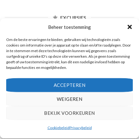
EXCURSIES
Beheer toestemming
Om de beste ervaringen te bieden, gebruiken wij technologieën zoals
cookies om informatie over je apparaat op te slaan en/of te raadplegen. Door
in te stemmen met deze technologieën kunnen wij gegevens zoals
surfgedrag of unieke ID's op deze site verwerken. Als je geen toestemming
geeft of uw toestemming intrekt, kan dit een nadelige invloed hebben op
bepaalde functies en mogelijkheden.
ACCEPTEREN
WEIGEREN
BEKIJK VOORKEUREN
Dagtocht met de mooiste bezienswaardigheden, wijnproeven & zonsondergang
Cookiebeleid
Privacybeleid
in Oia
Reserveer hier tickets