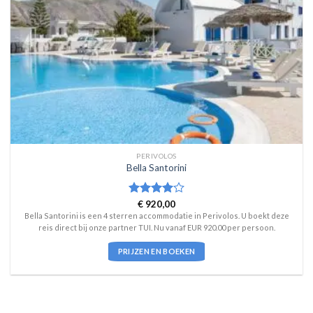
PERIVOLOS
Bella Santorini
Waardering
€
920,00
4
uit 5
Bella Santorini is een 4 sterren accommodatie in Perivolos. U boekt deze
reis direct bij onze partner TUI. Nu vanaf EUR 920.00 per persoon.
PRIJZEN EN BOEKEN