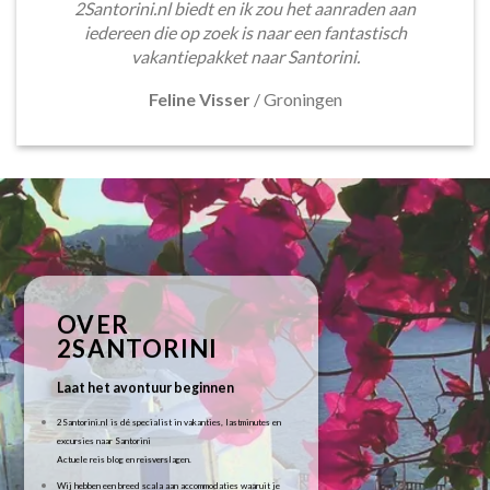
2Santorini.nl biedt en ik zou het aanraden aan
iedereen die op zoek is naar een fantastisch
vakantiepakket naar Santorini.
Feline Visser
/
Groningen
OVER
2SANTORINI
Laat het avontuur beginnen
2Santorini.nl is dé specialist in vakanties, lastminutes en
excursies naar Santorini
Actuele reis blog en reisverslagen.
Wij hebben een breed scala aan accommodaties waaruit je