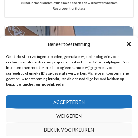
Vulkanische eilanden cruise met bezoek aan warmwaterbronnen
Reserveer hier tickets
Beheer toestemming
Om de beste ervaringen te bieden, gebruiken wij technologieën zoals
cookies om informatie over je apparaat op te slaan en/of te raadplegen. Door
in te stemmen met deze technologieën kunnen wij gegevens zoals
surfgedrag of unieke ID's op deze site verwerken. Als je geen toestemming
geeft of uw toestemming intrekt, kan dit een nadelige invloed hebben op
bepaalde functies en mogelijkheden.
ACCEPTEREN
WEIGEREN
Catamaran Dag Trip met Snorkel, BBQ, en
Open Bar
BEKIJK VOORKEUREN
Reserveer hier tickets