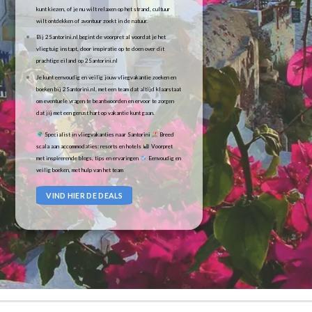
kunt kiezen, of je nu wilt relaxen op het strand, cultuur
wilt ontdekken of avontuur zoekt in de natuur.
Bij 2Santorini.nl begint de voorpret al voordat je het
vliegtuig instapt, door inspiratie op te doen over dit
prachtige eiland op 2Santorini.nl
Je kunt eenvoudig en veilig jouw vliegvakantie zoeken en
boeken bij 2Santorini.nl, met een team dat altijd klaarstaat
om eventuele vragen te beantwoorden en ervoor te zorgen
dat jij met een gerust hart op vakantie kunt gaan.
Specialist in vliegvakanties naar Santorini
Breed
scala aan accommodaties: resorts en hotels
Voorpret
met inspirerende blogs, tips en ervaringen
Eenvoudig en
veilig boeken, met hulp van het team
VIND HIER DE DEALS