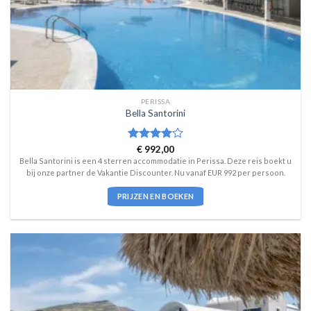
PERISSA
Bella Santorini
Waardering
€
992,00
4
uit 5
Bella Santorini is een 4 sterren accommodatie in Perissa. Deze reis boekt u
bij onze partner de Vakantie Discounter. Nu vanaf EUR 992 per persoon.
PRIJZEN EN BOEKEN