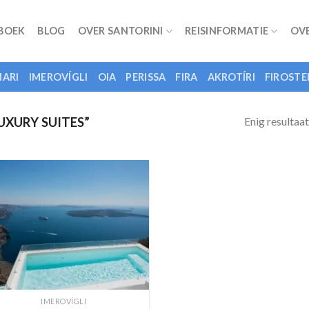
 BOEK
BLOG
OVER SANTORINI
REISINFORMATIE
OV
ARI
IMEROVÍGLI
OIA
PERISSA
FIRA
AKROTÍRI
FIROSTE
Enig resultaat
XURY SUITES”
IMEROVÍGLI