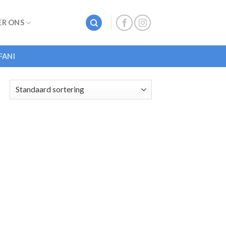
ER ONS
FANI