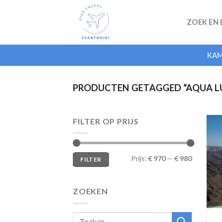
Skip
to
ZOEK EN
content
KAM
PRODUCTEN GETAGGED “AQUA LU
FILTER OP PRIJS
Min.
Max.
Prijs:
€ 970
—
€ 980
FILTER
prijs
prijs
ZOEKEN