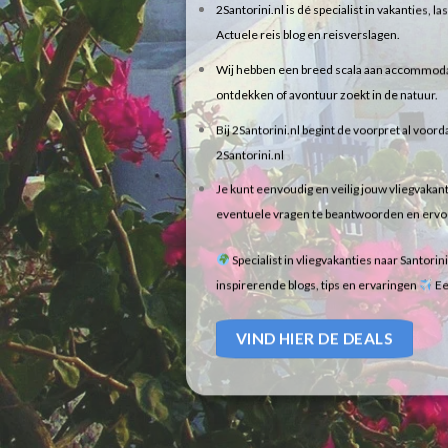
2Santorini.nl is dé specialist in vakanties, 
Actuele reis blog en reisverslagen.
Wij hebben een breed scala aan accommodaties
ontdekken of avontuur zoekt in de natuur.
Bij 2Santorini.nl begint de voorpret al voorda
2Santorini.nl
Je kunt eenvoudig en veilig jouw vliegvakant
eventuele vragen te beantwoorden en ervoor 
Specialist in vliegvakanties naar Santorin
inspirerende blogs, tips en ervaringen
Ee
VIND HIER DE DEALS