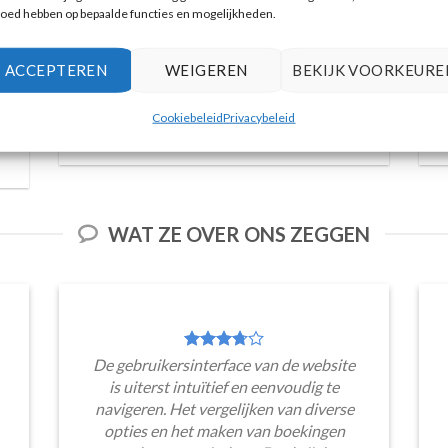
loed hebben op bepaalde functies en mogelijkheden.
ACCEPTEREN
WEIGEREN
BEKIJK VOORKEURE
Vulkanische eilanden cruise met bezoek aan
warmwaterbronnen
Cookiebeleid
Privacybeleid
Reserveer hier tickets
WAT ZE OVER ONS ZEGGEN
De gebruikersinterface van de website
is uiterst intuïtief en eenvoudig te
navigeren. Het vergelijken van diverse
opties en het maken van boekingen