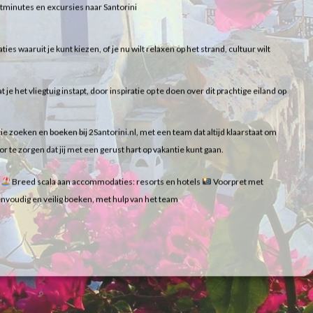
lastminutes en excursies naar Santorini
 waaruit je kunt kiezen, of je nu wilt relaxen op het strand, cultuur wilt
t je het vliegtuig instapt, door inspiratie op te doen over dit prachtige eiland op
ie zoeken en boeken bij 2Santorini.nl, met een team dat altijd klaarstaat om
te zorgen dat jij met een gerust hart op vakantie kunt gaan.
i
Breed scala aan accommodaties: resorts en hotels
Voorpret met
nvoudig en veilig boeken, met hulp van het team