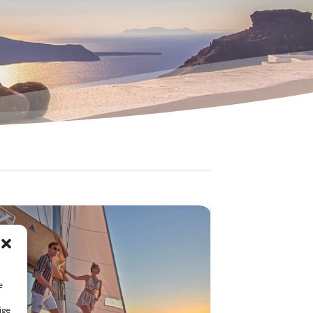
e
ige