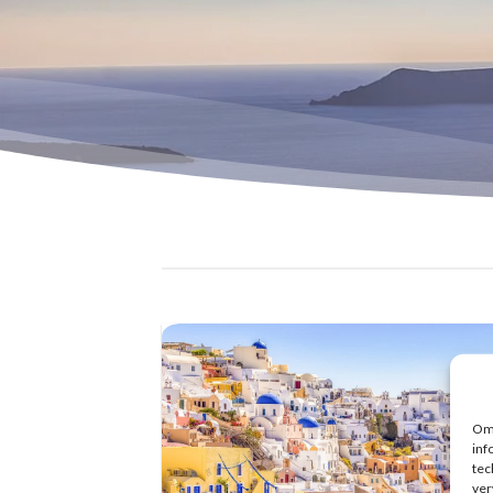
Om 
inf
tec
ver