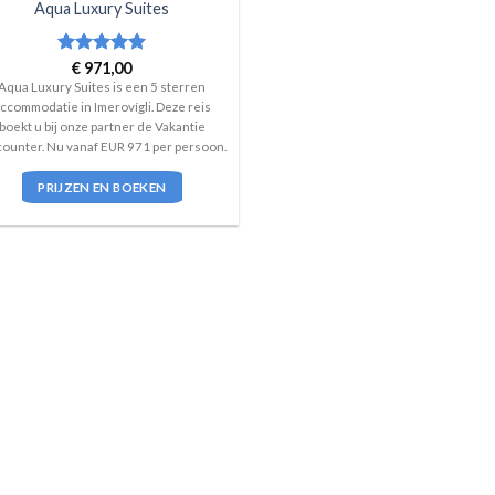
Aqua Luxury Suites
Waardering
€
971,00
5
uit 5
Aqua Luxury Suites is een 5 sterren
ccommodatie in Imerovígli. Deze reis
boekt u bij onze partner de Vakantie
counter. Nu vanaf EUR 971 per persoon.
PRIJZEN EN BOEKEN