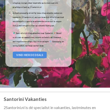
vliegtuig instapt, door inspiratie op te doen over dit
prachtige eiland op 2Santorini.nl
Je kunt eenvoudig en veilig jouw vliegvakantie zoeken en
boeken bij 2Santorini.nl, met een team dat altijd klaarstaat
om eventuele vragen te beantwoorden en ervoor te zorgen
dat jij met een gerust hart op vakantie kunt gaan.
Specialist in vliegvakanties naar Santorini
Breed
scala aan accommodaties: resorts en hotels
Voorpret
met inspirerende blogs, tips en ervaringen
Eenvoudig en
veilig boeken, met hulp van het team
VIND HIER DE DEALS
Santorini Vakanties
2Santorini.nl is dé specialist in vakanties, lastminutes en