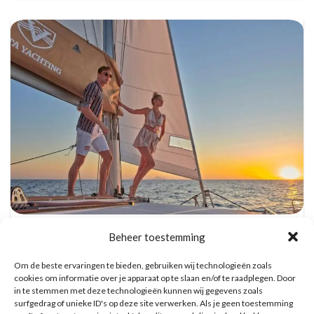
Catamaran Dag Trip met Snorkel, BBQ, en
Beheer toestemming
Open Bar
Reserveer hier tickets
Om de beste ervaringen te bieden, gebruiken wij technologieën zoals
cookies om informatie over je apparaat op te slaan en/of te raadplegen. Door
in te stemmen met deze technologieën kunnen wij gegevens zoals
WAT ZE OVER ONS ZEGGEN
surfgedrag of unieke ID's op deze site verwerken. Als je geen toestemming