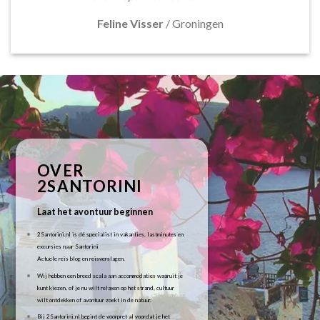
Feline Visser
/
Groningen
OVER
2SANTORINI
Laat het avontuur beginnen
2Santorini.nl is dé specialist in vakanties, lastminutes en
excursies naar Santorini
Actuele reis blog en reisverslagen.
Wij hebben een breed scala aan accommodaties waaruit je
kunt kiezen, of je nu wilt relaxen op het strand, cultuur
wilt ontdekken of avontuur zoekt in de natuur.
Bij 2Santorini.nl begint de voorpret al voordat je het