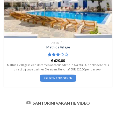
AKROTÍRI
Mathios Village
Waardering
€
620,00
3
uit 5
Mathios Village is een 3 sterren accommodatie in Akrotiri. U boekt deze reis
direct bij onze partner D-reizen. Nu vanaf EUR 620.00 per persoon
PRIJZEN EN BOEKEN
SANTORINI VAKANTIE VIDEO