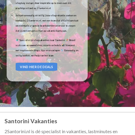
vliegtuig instapt, door inspiratie op te doen over dit
prachtige eiland op 2Santorini.nl
Je kunt eenvoudig en veilig jouw vliegvakantie zoeken en
boeken bij 2Santorini.nl, met een team dat altijd klaarstaat
om eventuele vragen te beantwoorden en ervoor te zorgen
dat jij met een gerust hart op vakantie kunt gaan.
Specialist in vliegvakanties naar Santorini
Breed
scala aan accommodaties: resorts en hotels
Voorpret
met inspirerende blogs, tips en ervaringen
Eenvoudig en
veilig boeken, met hulp van het team
VIND HIER DE DEALS
Santorini Vakanties
2Santorini.nl is dé specialist in vakanties, lastminutes en