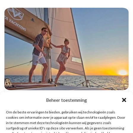
Catamaran Dag Trip met Snorkel, BBQ, en
Beheer toestemming
Open Bar
Reserveer hier tickets
Om de beste ervaringen te bieden, gebruiken wij technologieën zoals
cookies om informatie over je apparaat op te slaan en/of te raadplegen. Door
in te stemmen met deze technologieën kunnen wij gegevens zoals
WAT ZE OVER ONS ZEGGEN
surfgedrag of unieke ID's op deze site verwerken. Als je geen toestemming