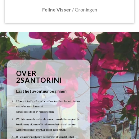
Feline Visser
/
Groningen
OVER
2SANTORINI
Laat het avontuur beginnen
2Santorini.nl is dé specialist in vakanties, lastminutes en
excursies naar Santorini
Actuele reis blog en reisverslagen.
Wij hebben een breed scala aan accommodaties waaruit je
kunt kiezen, of je nu wilt relaxen op het strand, cultuur
wilt ontdekken of avontuur zoekt in de natuur.
Bij 2Santorini.nl begint de voorpret al voordat je het