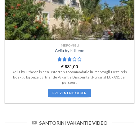
IMEROVÍGLI
Aelia by Eltheon
Waardering
€
831,00
3
uit 5
Aelia by Eltheon is een 3 sterren accommodatie in Imerovígli. Deze reis
boekt u bij onze partner de Vakantie Discounter. Nu vanaf EUR 831 per
persoon.
PRIJZEN EN BOEKEN
SANTORINI VAKANTIE VIDEO