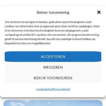
Beheer toestemming
Om de beste ervaringen te bieden, gebruiken wij technologieën zoals
cookies om informatie over je apparaat op te slaan en/of te raadplegen. Door
in te stemmen met deze technologieën kunnen wij gegevens zoals
surfgedrag of unieke ID's op deze site verwerken. Als je geen toestemming
geeft of uw toestemming intrekt, kan dit een nadelige invloed hebben op
bepaalde functies en mogelijkheden.
ACCEPTEREN
WEIGEREN
BEKIJK VOORKEUREN
Dagtocht met de mooiste bezienswaardigheden, wijnproeven & zonsondergang
in Oia
Reserveer hier tickets
Cookiebeleid
Privacybeleid