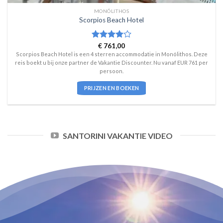
MONÓLITHOS
Scorpios Beach Hotel
Waardering
€
761,00
4
uit 5
Scorpios Beach Hotel is een 4 sterren accommodatie in Monólithos. Deze
reis boekt u bij onze partner de Vakantie Discounter. Nu vanaf EUR 761 per
persoon.
PRIJZEN EN BOEKEN
SANTORINI VAKANTIE VIDEO