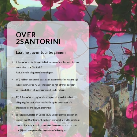
OVER
2SANTORINI
Laat het avontuur beginnen
2Santorini.nl is dé specialist in vakanties, lastminutes en
excursies naar Santorini
Actuele reis blog en reisverslagen.
Wij hebben een breed scala aan accommodaties waaruit je
kunt kiezen, of je nu wilt relaxen op het strand, cultuur
wilt ontdekken of avontuur zoekt in de natuur.
Bij 2Santorini.nl begint de voorpret al voordat je het
vliegtuig instapt, door inspiratie op te doen over dit
prachtige eiland op 2Santorini.nl
Je kunt eenvoudig en veilig jouw vliegvakantie zoeken en
boeken bij 2Santorini.nl, met een team dat altijd klaarstaat
om eventuele vragen te beantwoorden en ervoor te zorgen
dat jij met een gerust hart op vakantie kunt gaan.