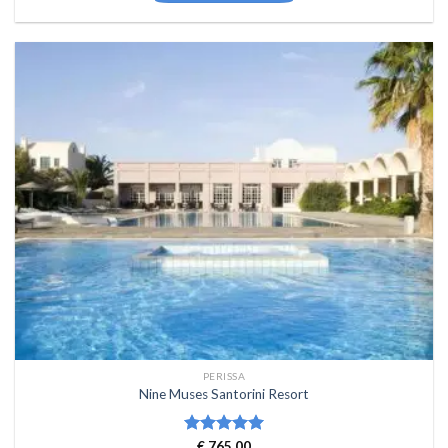
PERISSA
Nine Muses Santorini Resort
Waardering
€
765,00