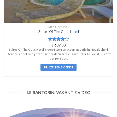
MEGALOCHÓRI
Suites Of The Gods Hotel
Waardering
€
689,00
4
uit 5
Suites Of The Gods Hotel is een 4 sterren accommodatie in Megalochóri.
Deze reis boekt u bij onze partner de Vakantie Discounter. Nu vanaf EUR 689
per persoon.
PRIJZEN EN BOEKEN
SANTORINI VAKANTIE VIDEO