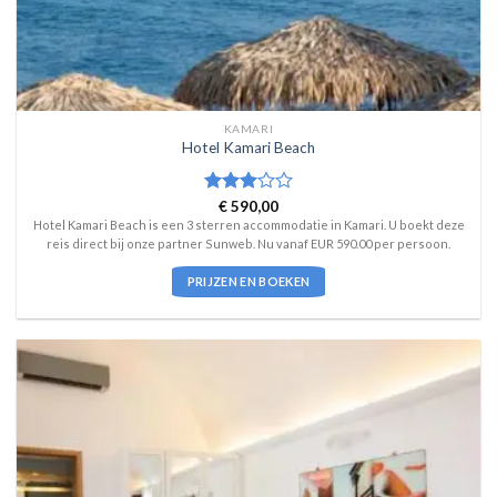
KAMARI
Hotel Kamari Beach
Waardering
€
590,00
3
uit 5
Hotel Kamari Beach is een 3 sterren accommodatie in Kamari. U boekt deze
reis direct bij onze partner Sunweb. Nu vanaf EUR 590.00 per persoon.
PRIJZEN EN BOEKEN