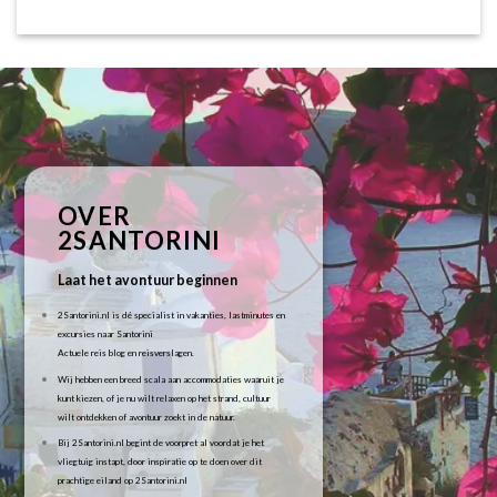
OVER
2SANTORINI
Laat het avontuur beginnen
2Santorini.nl is dé specialist in vakanties, lastminutes en
excursies naar Santorini
Actuele reis blog en reisverslagen.
Wij hebben een breed scala aan accommodaties waaruit je
kunt kiezen, of je nu wilt relaxen op het strand, cultuur
wilt ontdekken of avontuur zoekt in de natuur.
Bij 2Santorini.nl begint de voorpret al voordat je het
vliegtuig instapt, door inspiratie op te doen over dit
prachtige eiland op 2Santorini.nl