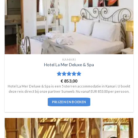
KAMARI
Hotel La Mer Deluxe & Spa
Waardering
€
853,00
5
uit 5
Hotel La Mer Deluxe & Spa is een 5 sterren accommodatie in Kamari. U boekt
deze reis direct bij onze partner Sunweb. Nu vanaf EUR 853.00 per persoon.
PRIJZEN EN BOEKEN