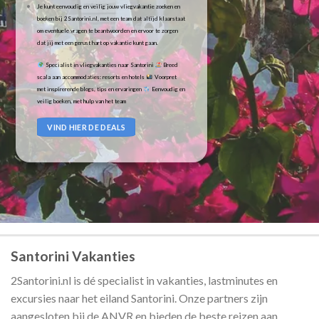
Je kunt eenvoudig en veilig jouw vliegvakantie zoeken en
boeken bij 2Santorini.nl, met een team dat altijd klaarstaat
om eventuele vragen te beantwoorden en ervoor te zorgen
dat jij met een gerust hart op vakantie kunt gaan.
Specialist in vliegvakanties naar Santorini
Breed
scala aan accommodaties: resorts en hotels
Voorpret
met inspirerende blogs, tips en ervaringen
Eenvoudig en
veilig boeken, met hulp van het team
VIND HIER DE DEALS
Santorini Vakanties
2Santorini.nl is dé specialist in vakanties, lastminutes en
excursies naar het eiland Santorini. Onze partners zijn
aangesloten bij de ANVR en bieden de beste reizen aan.