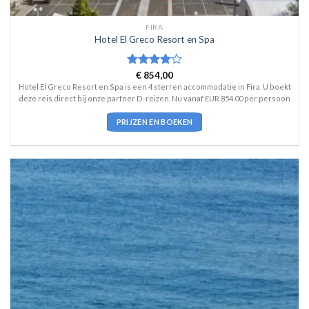
FIRA
Hotel El Greco Resort en Spa
Waardering
€
854,00
4
uit 5
Hotel El Greco Resort en Spa is een 4 sterren accommodatie in Fira. U boekt
deze reis direct bij onze partner D-reizen. Nu vanaf EUR 854.00 per persoon
PRIJZEN EN BOEKEN