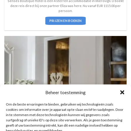
4
uit 5
Senses Boutique Hotel is een 4 sterren accommodatie in Imerovigli. U boekt
deze reis direct bij onze partner Eliza was here. Nu vanaf EUR 1115.00 per
persoon.
PRIJZEN EN BOEKEN
Beheer toestemming
Om de beste ervaringen te bieden, gebruiken wij technologieën zoals
cookies om informatie over je apparaat op te slaan en/of te raadplegen. Door
in te stemmen met deze technologieën kunnen wij gegevens zoals
surfgedrag of unieke ID's op deze site verwerken. Als je geen toestemming
geeft of uw toestemming intrekt, kan dit een nadelige invloed hebben op
bepaalde functies en mogelijkheden.