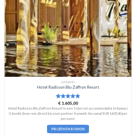
KAMARI
Hotel Radisson Blu Zaffron Resort
Waardering
€
1.605,00
5
uit 5
Hotel Radisson Blu Zaffron Resort is een 5 sterren accommodatie in Kamari.
U boekt deze reis direct bij onze partner Sunweb. Nu vanaf EUR 1605.00 per
persoon.
PRIJZEN EN BOEKEN