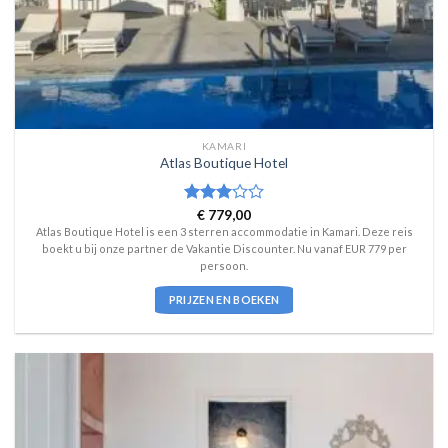
KAMARI
Atlas Boutique Hotel
Waardering
€
779,00
3
uit 5
Atlas Boutique Hotel is een 3 sterren accommodatie in Kamari. Deze reis
boekt u bij onze partner de Vakantie Discounter. Nu vanaf EUR 779 per
persoon.
PRIJZEN EN BOEKEN