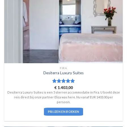
FIRA
Desiterra Luxury Suites
Waardering
€
1.403,00
5
uit 5
Desiterra Luxury Suites is een 5 sterren accommodatie in Fira. U boekt deze
reis direct bij onze partner Eliza was here. Nu vanaf EUR 1403.00 per
persoon.
PRIJZEN EN BOEKEN